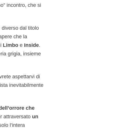
o” incontro, che si
diverso dal titolo
apere che la
di
Limbo
e
Inside
.
ria grigia, insieme
vrete aspettarvi di
sta inevitabilmente
ell’orrore che
er attraversato
un
olo l’intera