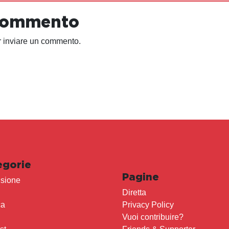
 commento
 inviare un commento.
egorie
Pagine
sione
Diretta
ca
Privacy Policy
Vuoi contribuire?