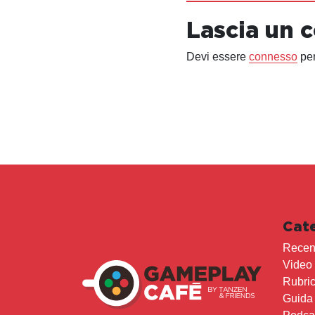
Lascia un
Devi essere
connesso
per
Cat
Recen
Video
Rubri
Guida