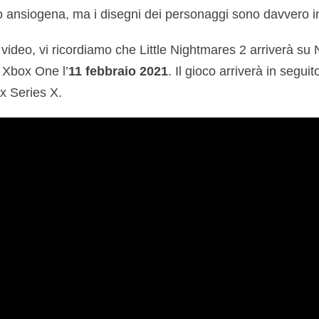
 ansiogena, ma i disegni dei personaggi sono davvero in
l video, vi ricordiamo che Little Nightmares 2 arriverà su
 Xbox One l’
11 febbraio 2021
. Il gioco arriverà in segui
x Series X.