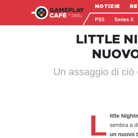
NOTIZIE
RE
PS5
Series X
LITTLE N
NUOVO
Un assaggio di ciò 
L
ittle Nigh
sembra a di
un nuovo t