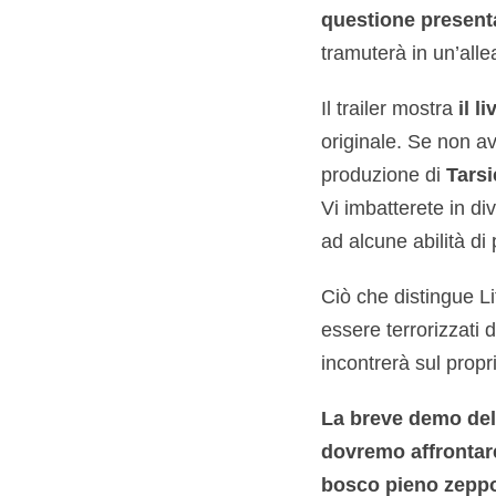
questione presenta
tramuterà in un’allea
Il trailer mostra
il l
originale. Se non av
produzione di
Tarsi
Vi imbatterete in di
ad alcune abilità di 
Ciò che distingue Li
essere terrorizzati
incontrerà sul prop
La breve demo dell
dovremo affrontar
bosco pieno zeppo 