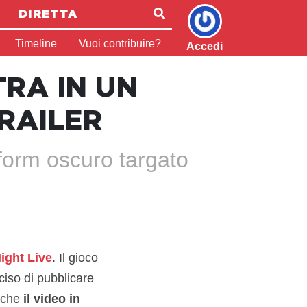
DIRETTA
Timeline
Vuoi contribuire?
Accedi
TRA IN UN
RAILER
tform oscuro targato
ght Live
. Il gioco
ciso di pubblicare
e che
il video in