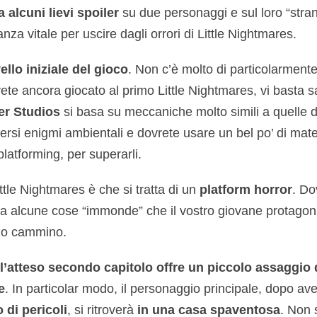
 alcuni lievi spoiler
su due personaggi e sul loro “stran
nza vitale per uscire dagli orrori di Little Nightmares.
ivello iniziale del gioco
. Non c’è molto di particolarmente 
ete ancora giocato al primo Little Nightmares, vi basta s
er Studios
si basa su meccaniche molto simili a quelle 
versi enigmi ambientali e dovrete usare un bel po’ di mate
platforming, per superarli.
ttle Nightmares è che si tratta di un
platform horror
. Do
 da alcune cose “immonde” che il vostro giovane protagoni
rio cammino.
’atteso secondo capitolo offre un piccolo assaggio d
e
. In particolar modo, il personaggio principale, dopo av
di pericoli
, si ritroverà
in una casa spaventosa
. Non s