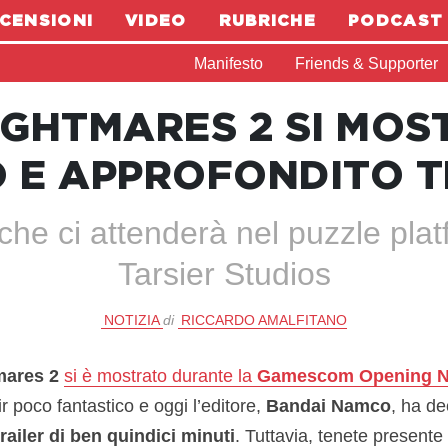
CENSIONI
VIDEO
RUBRICHE
PODCAST
Manifesto
Friends & Supporter
IGHTMARES 2 SI MOS
 E APPROFONDITO T
che ci attenderà nel puzzle pla
Tarsier Studios
NOTIZIA
di
RICCARDO AMALFITANO
tmares 2
si è mostrato durante la
Gamescom Opening Ni
r poco fantastico e oggi l’editore,
Bandai Namco
, ha de
railer di ben quindici minuti
. Tuttavia, tenete present