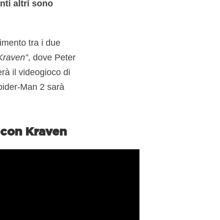
ti altri sono
imento tra i due
 Kraven”
, dove Peter
à il videogioco di
Spider-Man 2 sarà
 con Kraven