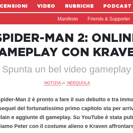
CENSIONI
VIDEO
RUBRICHE
PODCAST
Manifesto
Friends & Supporter
SPIDER-MAN 2: ONLIN
AMEPLAY CON KRAV
Spunta un bel video gameplay
NOTIZIA
di
NEEQUOLA
Spider-Man 2 è pronto a fare il suo debutto e tra imma
 sequel del fortunatissimo primo capitolo sta per arri
llain e aggiunte di gameplay. Su YouTube è stata pub
iamo Peter con il costume alieno e Kraven affrontars