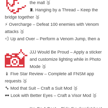
🦏
the mall 🥉
pic.twitter.com/nfp8VQ8XFI
🧵 Hanging by a Thread – Keep the
— Insomniac Games (@insomniacgames)
October
bridge together 🥉
26, 2020
⚡ Overcharge – Defeat 100 enemies with Venom
attacks 🥉
💨 Up and Over – Perform a Venom Jump, then a
Venom Dash on a single enemy 🥉
📸
JJJ Would Be Proud – Apply a sticker
pic.twitter.com/91oV1rBmtw
and customize lighting while in Photo
— Insomniac Games (@insomniacgames)
October
Mode 🥉
26, 2020
📱 Five Star Review – Complete all FNSM app
requests 🥉
🔧 Mod that Suit – Craft a Suit Mod 🥉
🕶️ Look with Better Eyes – Craft a Visor Mod 🥉
pic.twitter.com/MbhXSB00CY