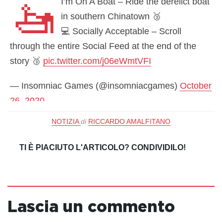
🚤
I’m On A Boat – Ride the derelict boat
— Insomniac Games (@insomniacgames)
October
in southern Chinatown 🥉
26, 2020
💻 Socially Acceptable – Scroll
through the entire Social Feed at the end of the
story 🥉
pic.twitter.com/j06eWmtVFI
— Insomniac Games (@insomniacgames)
October
26, 2020
NOTIZIA
di
RICCARDO AMALFITANO
TI È PIACIUTO L'ARTICOLO? CONDIVIDILO!
Lascia un commento