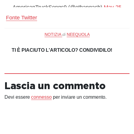
— AmericanTruckSongs9 (@ethangach)
May 25,
2023
Fonte Twitter
NOTIZIA
di
NEEQUOLA
TI È PIACIUTO L'ARTICOLO? CONDIVIDILO!
Lascia un commento
Devi essere
connesso
per inviare un commento.