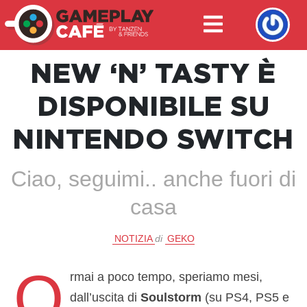
NEW ‘N’ TASTY È
DISPONIBILE SU
NINTENDO SWITCH
Ciao, seguimi.. anche fuori di
casa
NOTIZIA
di
GEKO
O
rmai a poco tempo, speriamo mesi,
dall’uscita di
Soulstorm
(su PS4, PS5 e