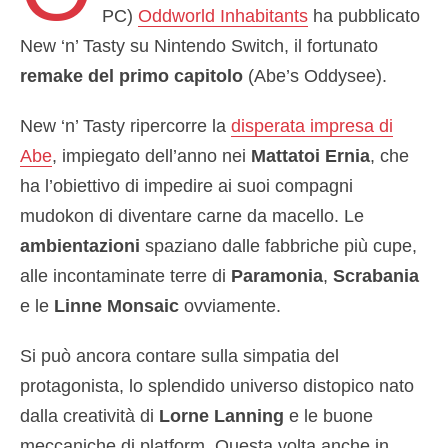
PC)
Oddworld Inhabitants
ha pubblicato
New ‘n’ Tasty su Nintendo Switch, il fortunato
remake del primo capitolo
(Abe’s Oddysee).
New ‘n’ Tasty ripercorre la
disperata impresa di
Abe
, impiegato dell’anno nei
Mattatoi Ernia
, che
ha l’obiettivo di impedire ai suoi compagni
mudokon di diventare carne da macello. Le
ambientazioni
spaziano dalle fabbriche più cupe,
alle incontaminate terre di
Paramonia
,
Scrabania
e le
Linne Monsaic
ovviamente.
Si può ancora contare sulla simpatia del
protagonista, lo splendido universo distopico nato
dalla creatività di
Lorne Lanning
e le buone
meccaniche di platform. Questa volta anche in