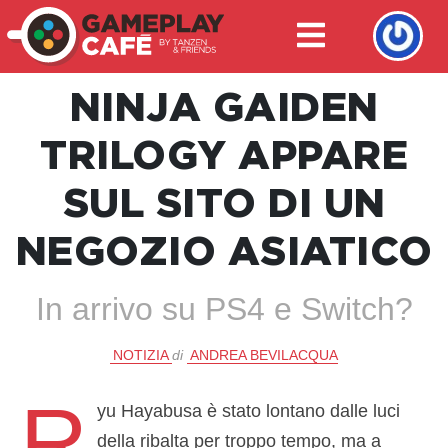
NINJA GAIDEN
TRILOGY APPARE
SUL SITO DI UN
NEGOZIO ASIATICO
In arrivo su PS4 e Switch?
NOTIZIA
di
ANDREA BEVILACQUA
R
yu Hayabusa è stato lontano dalle luci
della ribalta per troppo tempo, ma a