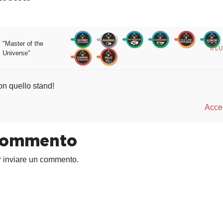
"Master of the
8
6 LU
Universe"
on quello stand!
Acced
 commento
 inviare un commento.