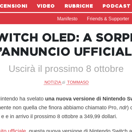
CENSIONI
VIDEO
RUBRICHE
PODCAST
Manifesto
Friends & Supporter
WITCH OLED: A SORP
’ANNUNCIO UFFICIA
Uscirà il prossimo 8 ottobre
NOTIZIA
di
TOMMASO
intendo ha svelato
una nuova versione di Nintendo S
ente non quella che finora abbiamo chiamato Pro,
ndr
)
i e e in arrivo il prossimo 8 ottobre a 349,99 dollari.
sito ufficiale
, questa nuova versione di Nintendo Switch a