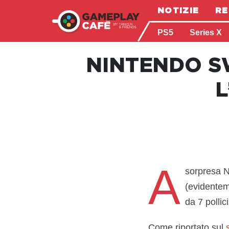
NOTIZIE
RE
PS5
Series X
NINTENDO S
L
A
sorpresa N
(evidentem
da 7 pollic
Come riportato sul