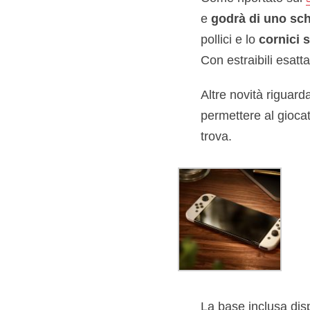
e
godrà di uno s
pollici e lo
cornici 
Con estraibili esat
Altre novità riguard
permettere al giocat
trova.
La base inclusa dis