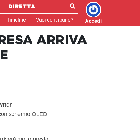
DIRETTA
Timeline
Vuoi contribuire?
Accedi
RESA ARRIVA
LE
witch
 con schermo OLED
rriverà molto presto