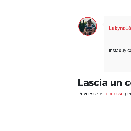
Lukyno1
Instabuy c
Lascia un
Devi essere
connesso
per