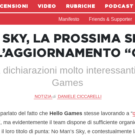
CENSIONI
VIDEO
RUBRICHE
PODCAST
Manifesto
Friends & Supporter
 SKY, LA PROSSIMA 
L’AGGIORNAMENTO “
 dichiarazioni molto interessanti
Games
NOTIZIA
di
DANIELE CICCARELLI
parlato del fatto che
Hello Games
stesse lavorando a “
”, ma evidentemente il team dispone di sufficiente organ
 il loro titolo di punta: No Man’s Sky, e contestualmente 