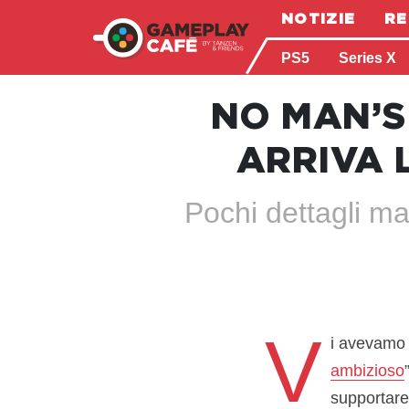
NOTIZIE
RE
PS5
Series X
NO MAN’S
ARRIVA 
Pochi dettagli ma
V
i avevamo 
ambizioso
supportare