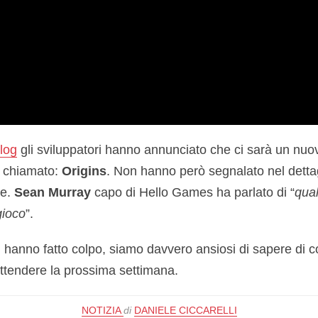
blog
gli sviluppatori hanno annunciato che ci sarà un nu
, chiamato:
Origins
. Non hanno però segnalato nel detta
te.
Sean Murray
capo di Hello Games ha parlato di “
qua
gioco
”.
 hanno fatto colpo, siamo davvero ansiosi di sapere di cos
ttendere la prossima settimana.
NOTIZIA
di
DANIELE CICCARELLI