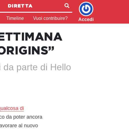
DIRETTA
Timeline
Vuoi contribuire?
Accedi
SETTIMANA
ORIGINS”
 da parte di Hello
qualcosa di
ico da poter ancora
lavorare al nuovo