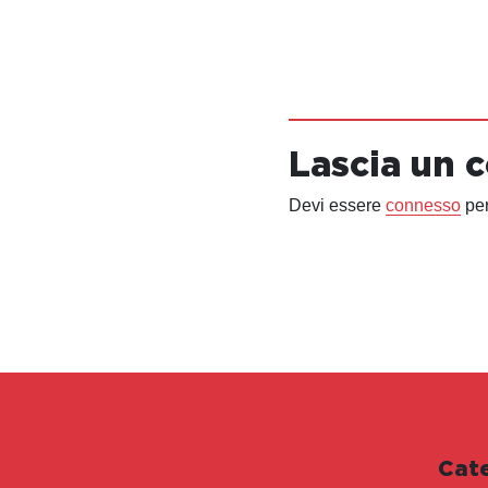
Lascia un
Devi essere
connesso
per
Cat