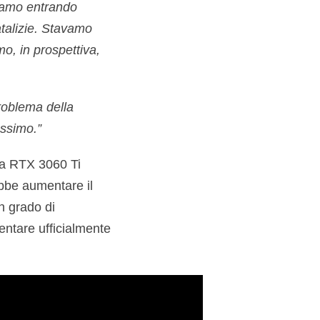
tiamo entrando
atalizie. Stavamo
o, in prospettiva,
roblema della
assimo.”
la RTX 3060 Ti
bbe aumentare il
n grado di
ntare ufficialmente