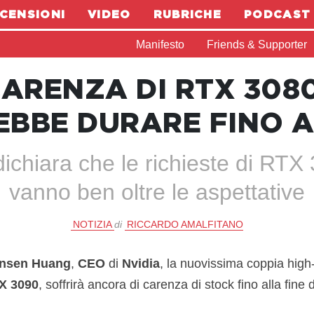
CENSIONI
VIDEO
RUBRICHE
PODCAST
Manifesto
Friends & Supporter
CARENZA DI RTX 308
BBE DURARE FINO A
 dichiara che le richieste di RT
vanno ben oltre le aspettative
NOTIZIA
di
RICCARDO AMALFITANO
nsen Huang
,
CEO
di
Nvidia
, la nuovissima coppia hig
X 3090
, soffrirà ancora di carenza di stock fino alla fine