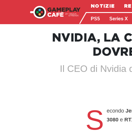
NOTIZIE
RE
PS5
Series X
NVIDIA, LA 
DOVRE
Il CEO di Nvidia
S
econdo
Je
3080
e
RT