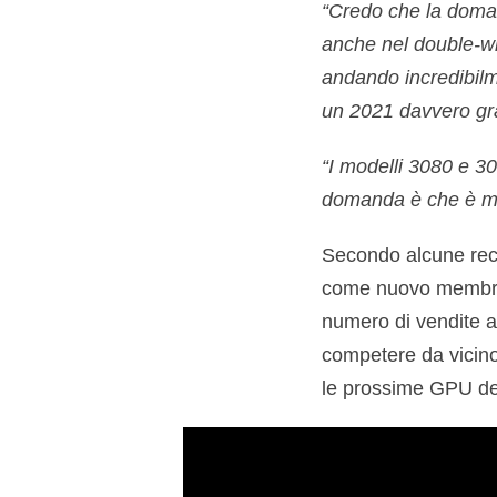
“Credo che la doman
anche nel double-wh
andando incredibilm
un 2021 davvero gr
“I modelli 3080 e 3
domanda è che è mol
Secondo alcune rec
come nuovo membro d
numero di vendite a 
competere da vicino
le prossime GPU de