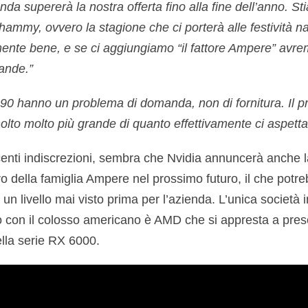
da supererà la nostra offerta fino alla fine dell’anno. S
ammy, ovvero la stagione che ci porterà alle festività n
ente bene, e se ci aggiungiamo “il fattore Ampere” avrem
ande.”
090 hanno un problema di domanda, non di fornitura. Il p
to molto più grande di quanto effettivamente ci aspett
enti indiscrezioni, sembra che Nvidia annuncerà anche 
ella famiglia Ampere nel prossimo futuro, il che potre
un livello mai visto prima per l’azienda. L’unica società i
 con il colosso americano è AMD che si appresta a prese
lla serie RX 6000.