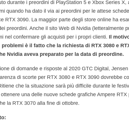
o durante i preordini di PlayStation 5 e Xbox Series X,
mi quando ha dato il via ai preordini per le attese sche
RTX 3090. La maggior parte degli store online ha esaur
 dei preordini. Anche il sito Web di Nvidia (letteralmente 
i nel confermare gli acquisti per i propri clienti.
Il motiv
i problemi è il fatto che la richiesta di RTX 3080 e R
che Nvidia aveva preparato per la data di preordine.
sione di domande e risposte al 2020 GTC Digital, Jense
arenza di scorte per RTX 3080 e RTX 3090 dovrebbe cont
itiene che la situazione sarà più difficile durante le festivi
o ottenere una delle nuove schede grafiche Ampere RTX 
he la RTX 3070 alla fine di ottobre.
to: