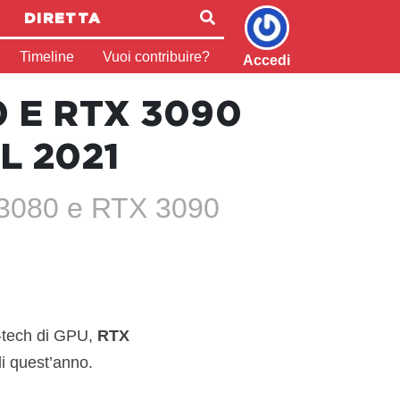
DIRETTA
Timeline
Vuoi contribuire?
Accedi
0 E RTX 3090
L 2021
X 3080 e RTX 3090
h-tech di GPU,
RTX
 di quest’anno.