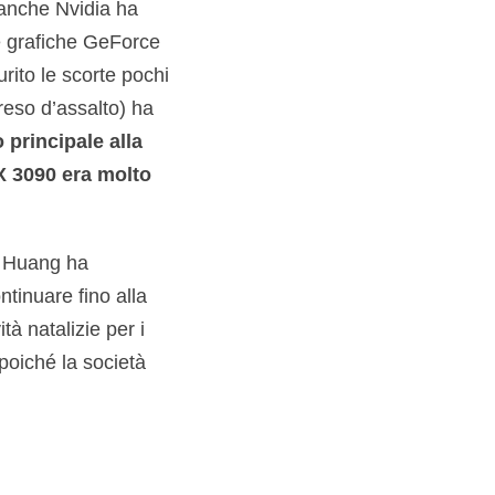
 anche Nvidia ha
de grafiche GeForce
ito le scorte pochi
preso d’assalto) ha
o principale alla
TX 3090 era molto
n Huang ha
inuare fino alla
tà natalizie per i
poiché la società