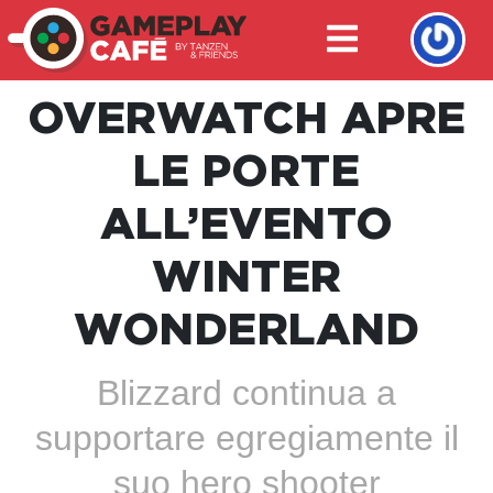
OVERWATCH APRE
LE PORTE
ALL’EVENTO
WINTER
WONDERLAND
Blizzard continua a
supportare egregiamente il
suo hero shooter