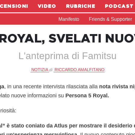
CENSIONI
VIDEO
RUBRICHE
PODCAST
Manifesto
Friends & Supporter
ROYAL, SVELATI NUO
L'anteprima di Famitsu
NOTIZIA
di
RICCARDO AMALFITANO
ga
, in una recente intervista rilasciata alla
nota rivista 
elato nuove informazioni su
Persona 5 Royal.
riosità:
al” è stato coniato da Atlus per mostrare il desiderio
tori un’esperienza meravigliosa
. Il nuovo contenuto gioc