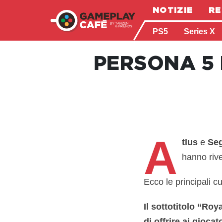
NOTIZIE
RE
PS5
Series X
PERSONA 5 
A
tlus
e
Se
hanno riv
Ecco le principali cu
Il sottotitolo “Roy
di offrire ai gioca