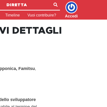
DIRETTA
Timeline
Vuoi contribuire?
Accedi
VI DETTAGLI
nipponica, Famitsu
,
 dello sviluppatore
abile al termine del