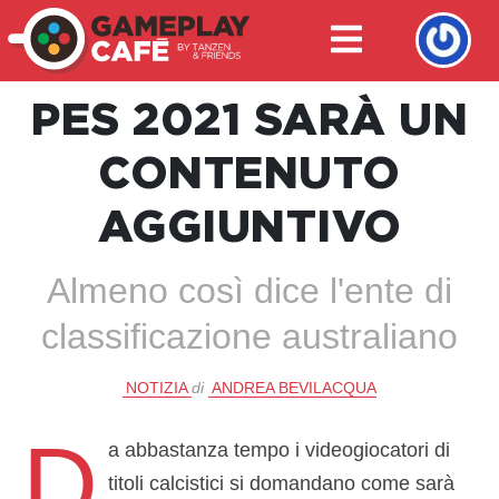
PES 2021 SARÀ UN
CONTENUTO
AGGIUNTIVO
Almeno così dice l'ente di
classificazione australiano
NOTIZIA
di
ANDREA BEVILACQUA
D
a abbastanza tempo i videogiocatori di
titoli calcistici si domandano come sarà