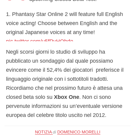
1. Phantasy Star Online 2 will feature full English
voice acting! Choose between English and the
original Japanese voices at any time!
pic.twitter.com/u5fRvHQhdo
Negli scorsi giorni lo studio di sviluppo ha
— Phantasy Star Online 2 (NA) (@play_pso2)
pubblicato un sondaggio dal quale possiamo
January 29, 2020
evincere come il 52,4% dei giocatori preferisce il
linguaggio originale con i sottotitoli tradotti.
Ricordiamo che nel prossimo futuro è attesa una
closed beta solo su
Xbox One
. Non ci sono
pervenute informazioni su un’eventuale versione
europea del celebre titolo uscito nel 2012.
NOTIZIA
di
DOMENICO MORELLI