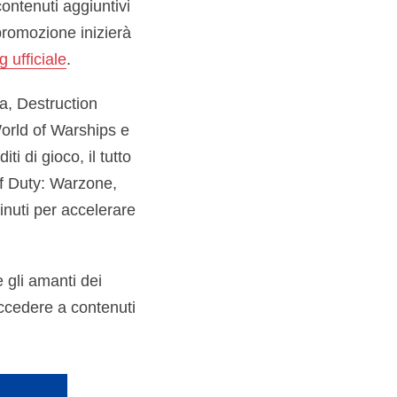
contenuti aggiuntivi
 promozione inizierà
g ufficiale
.
a, Destruction
rld of Warships e
i di gioco, il tutto
of Duty: Warzone,
inuti per accelerare
 gli amanti dei
accedere a contenuti