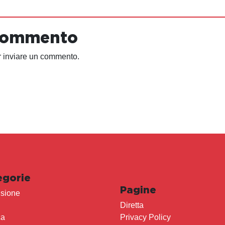
 commento
 inviare un commento.
egorie
Pagine
sione
Diretta
ca
Privacy Policy