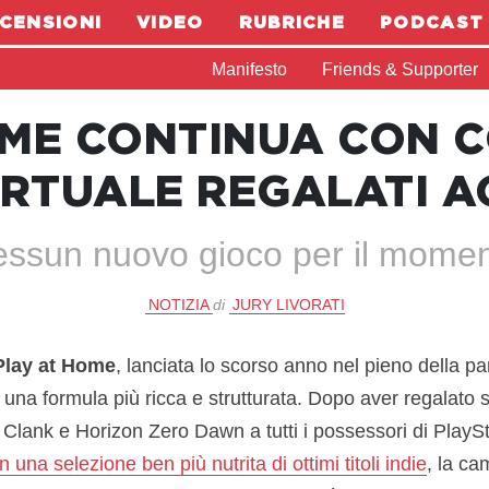
CENSIONI
VIDEO
RUBRICHE
PODCAST
Manifesto
Friends & Supporter
OME CONTINUA CON C
RTUALE REGALATI A
ssun nuovo gioco per il mome
NOTIZIA
di
JURY LIVORATI
Play at Home
, lanciata lo scorso anno nel pieno della 
 una formula più ricca e strutturata. Dopo aver regalato 
Clank e Horizon Zero Dawn a tutti i possessori di PlayS
n una selezione ben più nutrita di ottimi titoli indie
, la c