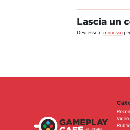
Lascia un
Devi essere
connesso
per
Cat
Recen
Video
Rubri