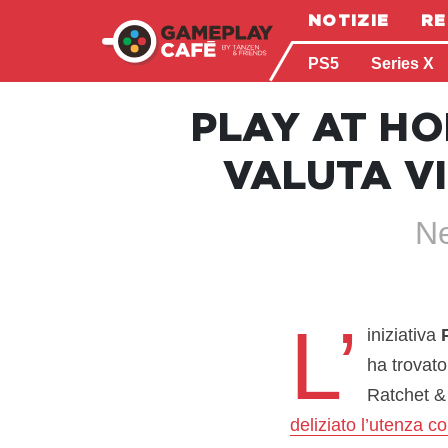
NOTIZIE
RE
PS5
Series X
PLAY AT H
VALUTA VI
Ne
L’
iniziativa
ha trovato
Ratchet & 
deliziato l’utenza co