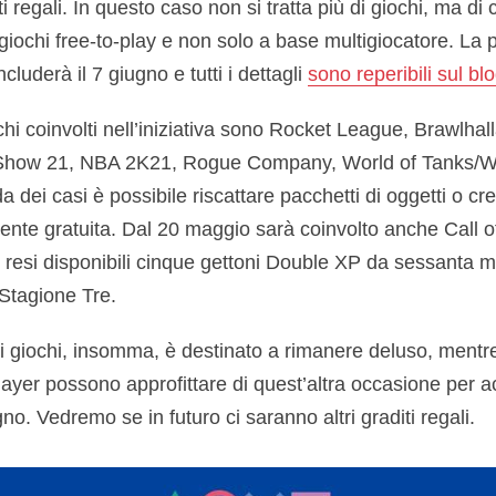
 regali. In questo caso non si tratta più di giochi, ma di 
r giochi free-to-play e non solo a base multigiocatore. La
cluderà il 7 giugno e tutti i dettagli
sono reperibili sul blo
i coinvolti nell’iniziativa sono Rocket League, Brawlhall
Show 21, NBA 2K21, Rogue Company, World of Tanks/Wo
ei casi è possibile riscattare pacchetti di oggetti o credit
nte gratuita. Dal 20 maggio sarà coinvolto anche Call 
 resi disponibili cinque gettoni Double XP da sessanta m
 Stagione Tre.
ri giochi, insomma, è destinato a rimanere deluso, mentre
layer possono approfittare di quest’altra occasione per 
no. Vedremo se in futuro ci saranno altri graditi regali.