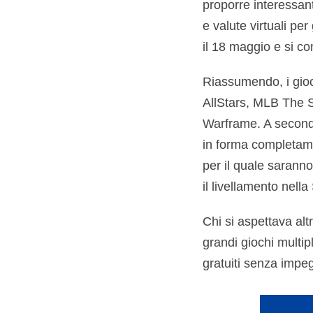
proporre interessanti
e valute virtuali pe
il 18 maggio e si con
Riassumendo, i gioch
AllStars, MLB The 
Warframe. A seconda d
in forma completame
per il quale saranno
il livellamento nella
Chi si aspettava alt
grandi giochi multip
gratuiti senza impeg