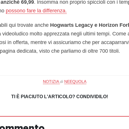
 anziché 69,99
. Insomma non proprio spiccioli con i te
eno
possono fare la differenza.
abili qui trovate anche
Hogwarts Legacy e Horizon For
 videoludico molto apprezzata negli ultimi tempi. Come 
cosi in offerta, mentre vi assicuriamo che per accaparrarvi 
pagina dedicata, visto che parliamo di oltre 700 titoli.
NOTIZIA
di
NEEQUOLA
TI È PIACIUTO L'ARTICOLO? CONDIVIDILO!
 commento