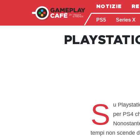
NOTIZIE
RE
PS5
Series X
PLAYSTATI
S
u Playstati
per PS4 ch
Nonostante 
tempi non scende di