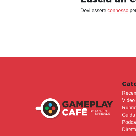
Devi essere
connesso
per
Cat
Recen
Video
Rubri
Guida
Podca
Dirett