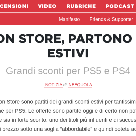
CENSIONI
VIDEO
RUBRICHE
PODCAST
Manifesto
Friends & Supporter
ON STORE, PARTONO 
ESTIVI
Grandi sconti per PS5 e PS4
NOTIZIA
di
NEEQUOLA
on Store sono partiti dei grandi sconti estivi per tantissimi 
e per PS5. Le offerte sono partite oggi e di certo non po
sia in forte sconto, uno dei titoli più influenti e di succes
 prezzo sotto una soglia “abbordabile” e quindi potete ac