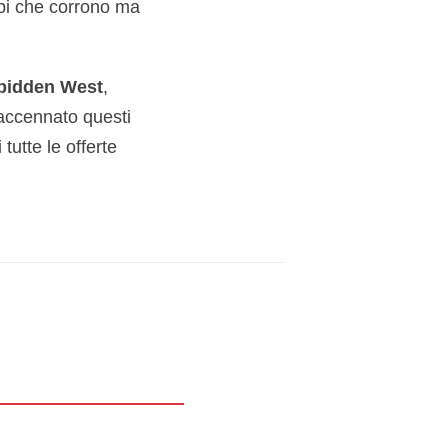
mpi che corrono ma
bidden West
,
accennato questi
tutte le offerte