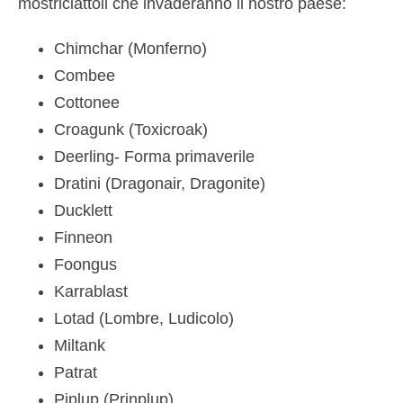
mostriciattoli che invaderanno il nostro paese:
Chimchar (Monferno)
Combee
Cottonee
Croagunk (Toxicroak)
Deerling- Forma primaverile
Dratini (Dragonair, Dragonite)
Ducklett
Finneon
Foongus
Karrablast
Lotad (Lombre, Ludicolo)
Miltank
Patrat
Piplup (Prinplup)