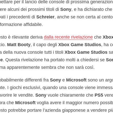
pettare per il lancio delle console di prossima generazio
re alcuni dei prossimi titoli di
Sony
, e ha dichiarato che 
Dati i precedenti di
Schreier
, anche se non certa al cento
formazione affidabile.
esto è rilevante deriva
dalla recente rivelazione
che
Xbox
cio.
Matt Booty
, il capo degli
Xbox Game Studios
, ha 
a della nuova console tutti i titoli
Xbox Game Studios
sa
e
. Questa rivelazione ha portato molti a chiedersi se
So
, ma apparentemente sembra che non sarà così.
babilmente differenti fra
Sony
e
Microsoft
sono un arg
te. I giochi esclusivi, quando una console viene immess
vorire le vendite.
Sony
vuole chiaramente che
PS5
vend
bra che
Microsoft
voglia avere il maggior numero possibile
uesto potrebbe portare l’azienda giapponese a vendere più