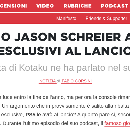
CENSIONI
VIDEO
RUBRICHE
PODCAST
Manifesto
Friends & Supporter
O JASON SCHREIER 
ESCLUSIVI AL LANCI
ista di Kotaku ne ha parlato nel 
NOTIZIA
di
FABIO CORSINI
 luce entro la fine dell’anno, ma per ora la console rim
. Un argomento che improvvisamente è salito alla ribalta
e esclusive,
PS5
le avrà al lancio? A quanto pare si, sec
. Durante l’ultimo episodio del suo podcast, il
famoso gio