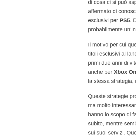
di cosa ci si può as
affermato di conosce
esclusivi per
PS5
. 
probabilmente un’in
Il motivo per cui qu
titoli esclusivi al lan
primi due anni di vit
anche per
Xbox On
la stessa strategia
Queste strategie pro
ma molto interessan
hanno lo scopo di fa
subito, mentre sem
sui suoi servizi. Q