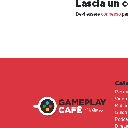
Lascia un
Devi essere
connesso
per
Cat
Recen
Video
Rubri
Guida
Podca
Dirett