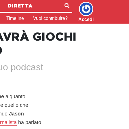
DIRETTA
Timeline
Vuoi contribuire?
Accedi
AVRÀ GIOCHI
O
suo podcast
ane alquanto
 è quello che
ondo
Jason
rnalista
ha parlato