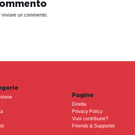
 commento
 inviare un commento.
egorie
Pagine
sione
Diretta
ca
Privacy Policy
Vuoi contribuire?
st
Friends & Supporter
a