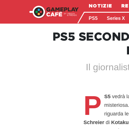
NOTIZIE
RE
PS5
Series X
PS5 SECOND
Il giornal
P
S5
vedrà la
misteriosa
riguarda l
Schreier
di
Kotaku