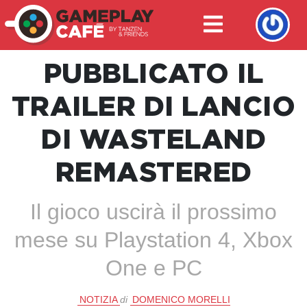
PUBBLICATO IL
TRAILER DI LANCIO
DI WASTELAND
REMASTERED
Il gioco uscirà il prossimo
mese su Playstation 4, Xbox
One e PC
NOTIZIA
di
DOMENICO MORELLI