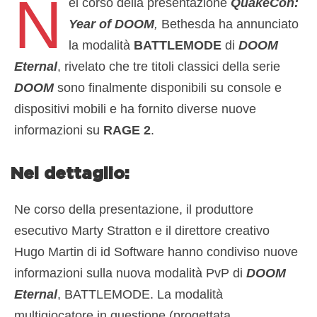
N
el corso della presentazione
QuakeCon:
Year of DOOM
,
Bethesda ha annunciato
la modalità
BATTLEMODE
di
DOOM
Eternal
, rivelato che tre titoli classici della serie
DOOM
sono finalmente disponibili su console e
dispositivi mobili e ha fornito diverse nuove
informazioni su
RAGE 2
.
Nel dettaglio:
Ne corso della presentazione, il produttore
esecutivo Marty Stratton e il direttore creativo
Hugo Martin di id Software hanno condiviso nuove
informazioni sulla nuova modalità PvP di
DOOM
Eternal
, BATTLEMODE. La modalità
multigiocatore in questione (progettata