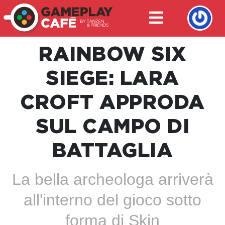
RAINBOW SIX
SIEGE: LARA
CROFT APPRODA
SUL CAMPO DI
BATTAGLIA
La bella archeologa arriverà
all'interno del gioco sotto
forma di Skin