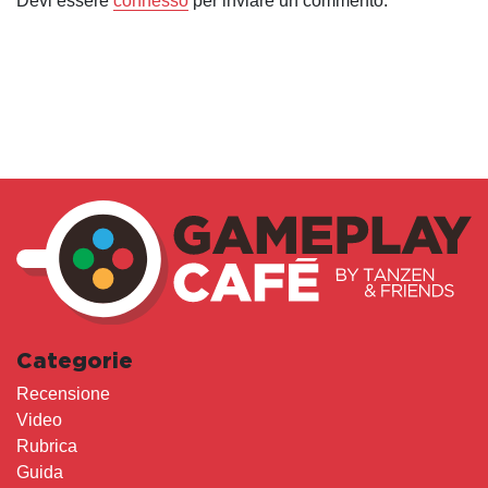
Devi essere
connesso
per inviare un commento.
Categorie
Recensione
Video
Rubrica
Guida