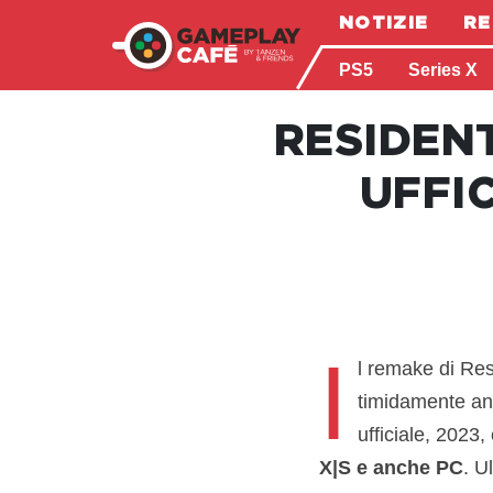
NOTIZIE
RE
PS5
Series X
RESIDEN
UFFI
I
l remake di Res
timidamente ann
ufficiale, 2023
X|S e anche PC
. U