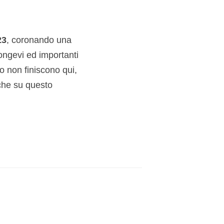
23
, coronando una
ongevi ed importanti
o non finiscono qui,
che su questo