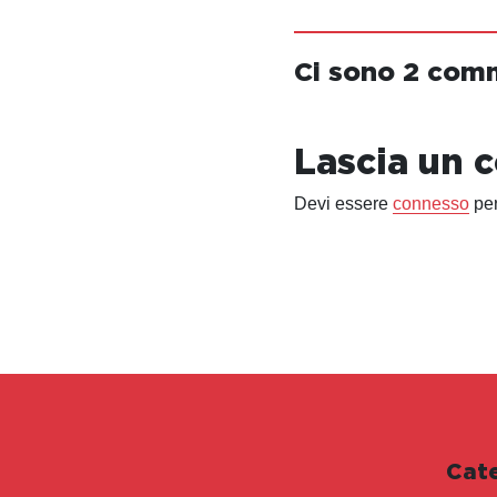
Ci sono 2 com
Lascia un
Devi essere
connesso
per
Cat