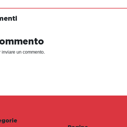
menti
 commento
 inviare un commento.
egorie
Pagine