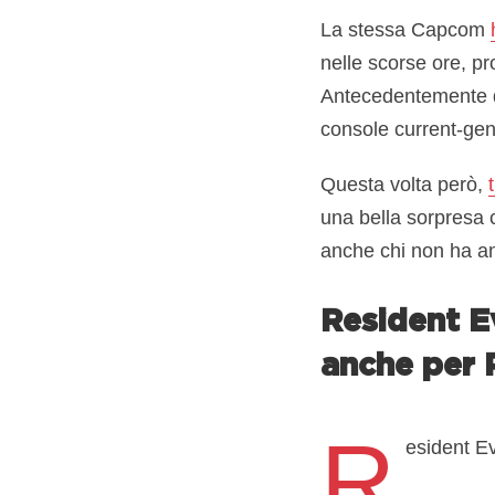
La stessa Capcom
nelle scorse ore, p
Antecedentemente qu
console current-gen
Questa volta però,
una bella sorpresa c
anche chi non ha an
Resident E
anche per 
R
esident E