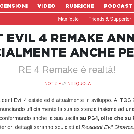
CENSIONI
VIDEO
RUBRICHE
PODCAST
Manifesto
Friends & Supporter
T EVIL 4 REMAKE AN
CIALMENTE ANCHE PE
RE 4 Remake è realtà!
NOTIZIA
di
NEEQUOLA
ident Evil 4 esiste ed è attualmente in sviluppo. Al TGS
unciando ufficialmente la sua esistenza insieme ad una 
, confermando anche la sua uscita
su PS4, oltre che su
lteriori dettagli saranno spulciati al
Resident Evil Showcas