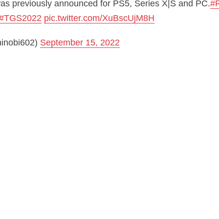
 was previously announced for PS5, Series X|S and PC.
#R
#TGS2022
pic.twitter.com/XuBscUjM8H
inobi602)
September 15, 2022