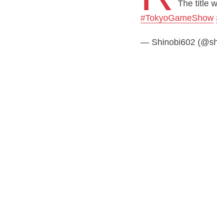
The title
#TokyoGameShow
— Shinobi602 (@sh