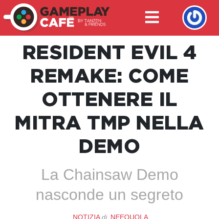
RESIDENT EVIL 4
REMAKE: COME
OTTENERE IL
MITRA TMP NELLA
DEMO
La Chainsaw Demo
nasconde un segreto
NOTIZIA
di
NEEQUOLA