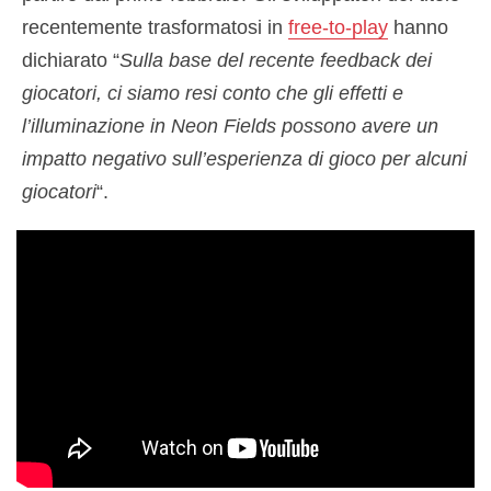
recentemente trasformatosi in
free-to-play
hanno
dichiarato “
Sulla base del recente feedback dei
giocatori, ci siamo resi conto che gli effetti e
l’illuminazione in Neon Fields possono avere un
impatto negativo sull’esperienza di gioco per alcuni
giocatori
“.