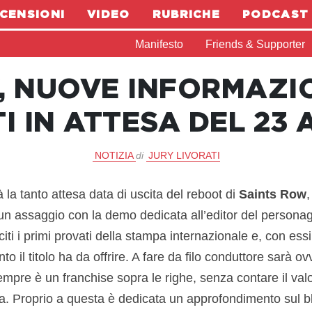
CENSIONI
VIDEO
RUBRICHE
PODCAST
Manifesto
Friends & Supporter
, NUOVE INFORMAZION
I IN ATTESA DEL 23
NOTIZIA
di
JURY LIVORATI
 la tanto attesa data di uscita del reboot di
Saints Row
 un assaggio con la demo dedicata all’editor del personag
iti i primi provati della stampa internazionale e, con essi
o il titolo ha da offrire. A fare da filo conduttore sarà ov
mpre è un franchise sopra le righe, senza contare il val
a. Proprio a questa è dedicata un approfondimento sul b