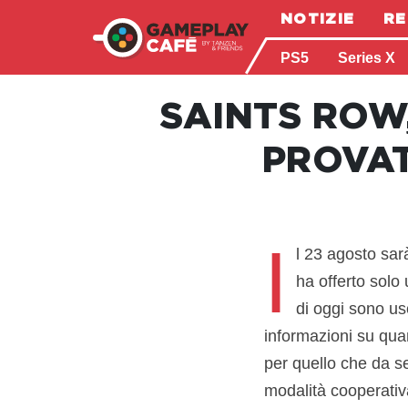
NOTIZIE
RE
PS5
Series X
SAINTS ROW
PROVAT
I
l 23 agosto sarà
ha offerto solo
di oggi sono usc
informazioni su quant
per quello che da se
modalità cooperativ