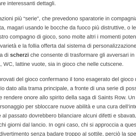
re interessanti dettagli.
azioni più “serie”, che prevedono sparatorie in compagni
ta, magari usando le bocche da fuoco più distruttive, o le
ostro compagno di gioco, sono molte altri i momenti poten
rietà e la follia offerta dal sistema di personalizzazione, 
ma di
scherzi
che consente di trasformare gli avversari in
, WC, lattine vuote, sia in gioco che nelle cutscene.
 provati del gioco confermano il tono esagerato del gioco
o dato alla trama principale, a fronte di una serie di poss
le rendere onore allo spirito della saga di Saints Row. Un
sonaggio per sbloccare nuove abilità e una cura dell’intel
 al passato dovrebbero bilanciare alcuni difetti e sbavatur
i giorni dal lancio. In ogni caso, chi si approccia a que
 divertimento senza badare troppo al sottile, perciò la sp