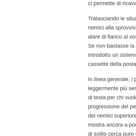
ci permette di ricava
Tralasciando le situ
nemici alla sprovvis
alare di fianco al v
Se non bastasse la va
introdotto un siste
cassette della posta
In linea generale, i
leggermente più seri
di testa per chi vuo
progressione del per
dei nemici superiore
mostra ancora a poch
di solito cerca puro