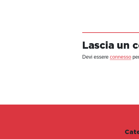
Lascia un
Devi essere
connesso
per
Cat