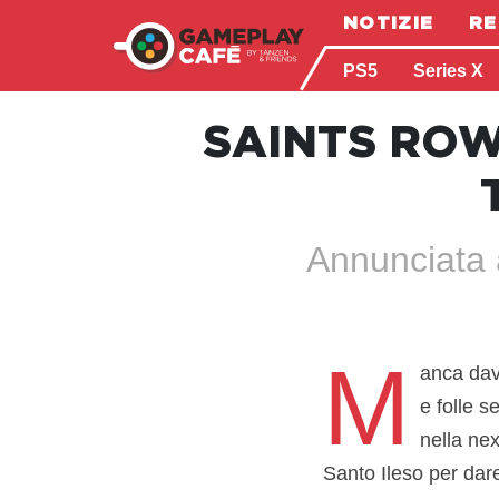
NOTIZIE
RE
PS5
Series X
SAINTS ROW
Annunciata 
M
anca dav
e folle 
nella nex
Santo Ileso per dare 