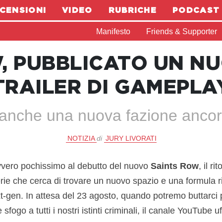
CENSIONI
VIDEO
RUBRICHE
PODCAST
Manifesto
Friends & Supporter
, PUBBLICATO UN N
TRAILER DI GAMEPLA
anche una nuova fazione ancor
NOTIZIA
di
JURY LIVORATI
vero pochissimo al debutto del nuovo
Saints Row
, il r
serie che cerca di trovare un nuovo spazio e una formula
t-gen. In attesa del 23 agosto, quando potremo buttarci p
sfogo a tutti i nostri istinti criminali, il canale YouTube u