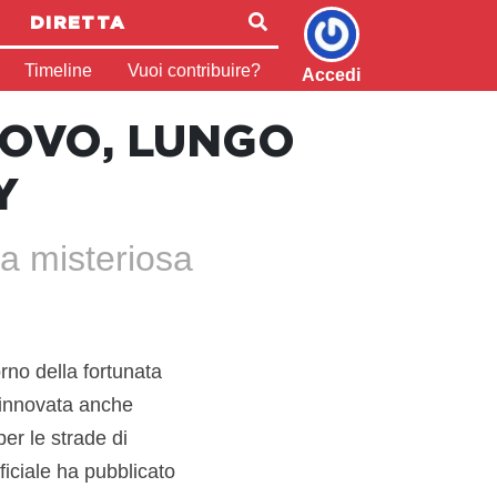
DIRETTA
Timeline
Vuoi contribuire?
Accedi
UOVO, LUNGO
Y
a misteriosa
itorno della fortunata
 rinnovata anche
er le strade di
fficiale ha pubblicato