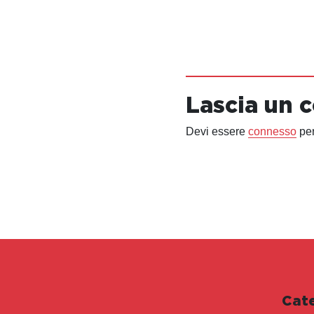
Lascia un
Devi essere
connesso
per
Cat