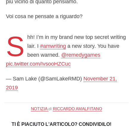
più vicino di quanto pensiamo.
Voi cosa ne pensate a riguardo?
S
hh! I’m in my brand new top secret writing
lair. I
#amwriting
a new story. You have
been warned.
@remedygames
pic.twitter.com/IvsooHZCuc
— Sam Lake (@SamLakeRMD)
November 21,
2019
NOTIZIA
di
RICCARDO AMALFITANO
TI È PIACIUTO L'ARTICOLO? CONDIVIDILO!