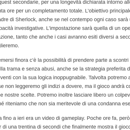
 quest secondarie, per una longevità dichiarata intorno all
ta ore per un completamento totale. L’obiettivo principa
adre di Sherlock, anche se nel contempo ogni caso sarà u
pacità investigative. L’impostazione sarà quella di un op
zione, tanto che anche i casi avranno esiti diversi a sec
lieremo.
i emersi finora c’è la possibilità di prendere parte a scontr
ella trama e senza abusi, anche se la strategia preferit
viventi con la sua logica inoppugnabile. Talvolta potremo
se non leggeremo gli indizi a dovere, ma il gioco andrà
 nostre scelte. Potremo inoltre lasciare libero un colpev
hé riteniamo che non sia meritevole di una condanna es
fino a ieri era un video di gameplay. Poche ore fa, per
 di una trentina di secondi che finalmente mostra il gioco