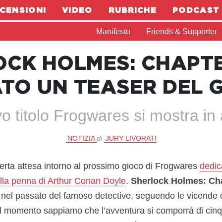
CENSIONI
VIDEO
RUBRICHE
PODCAST
Manifesto
Friends & Supporter
OCK HOLMES: CHAPTE
ATO UN TEASER DEL 
vo titolo Frogwares si mostra in
NOTIZIA
di
JURY LIVORATI
erta attesa intorno al prossimo gioco di Frogwares
dedic
lla penna di Arthur Conan Doyle
.
Sherlock Holmes: Ch
 nel passato del famoso detective, seguendo le vicende
 Al momento sappiamo che l’avventura si comporrà di cin