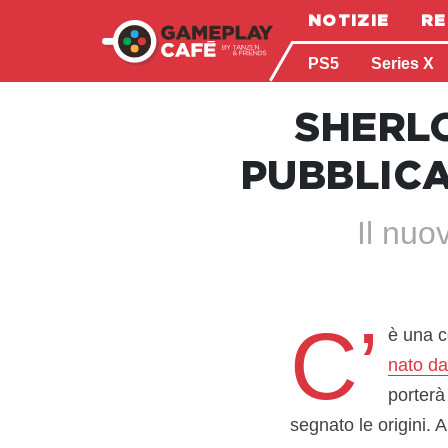
NOTIZIE
RE
PS5
Series X
SHERL
PUBBLIC
Il nuo
C’
è una c
nato da
porterà
segnato le origini.