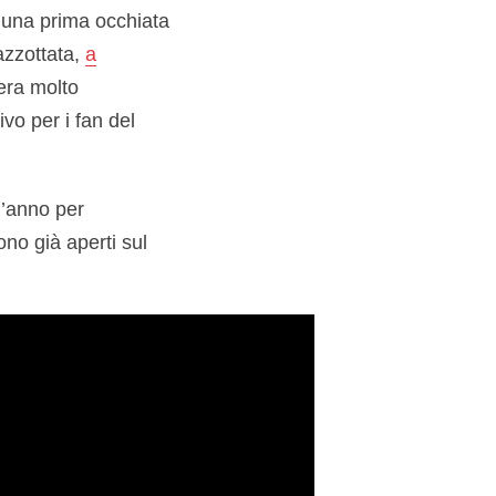
 una prima occhiata
azzottata,
a
fera molto
vo per i fan del
l’anno per
no già aperti sul