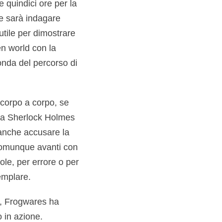
e quindici ore per la
le sarà indagare
tile per dimostrare
en world con la
onda del percorso di
i corpo a corpo, se
a da Sherlock Holmes
 anche accusare la
 comunque avanti con
ole, per errore o per
emplare.
ò, Frogwares ha
 in azione.