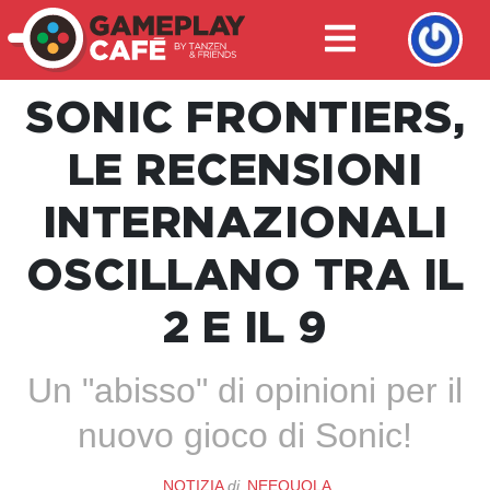
SONIC FRONTIERS,
LE RECENSIONI
INTERNAZIONALI
OSCILLANO TRA IL
2 E IL 9
Un "abisso" di opinioni per il
nuovo gioco di Sonic!
NOTIZIA
di
NEEQUOLA