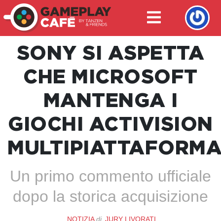
SONY SI ASPETTA
CHE MICROSOFT
MANTENGA I
GIOCHI ACTIVISION
MULTIPIATTAFORM
Un primo commento ufficiale
dopo la storica acquisizione
NOTIZIA
di
JURY LIVORATI