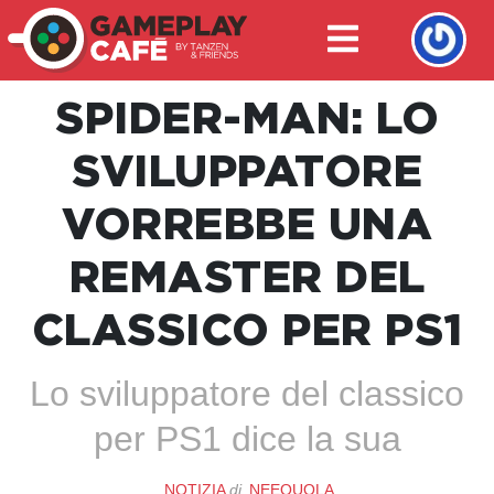
SPIDER-MAN: LO
SVILUPPATORE
VORREBBE UNA
REMASTER DEL
CLASSICO PER PS1
Lo sviluppatore del classico
per PS1 dice la sua
NOTIZIA
di
NEEQUOLA