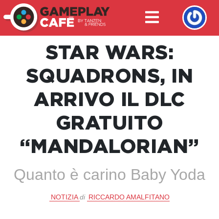
STAR WARS:
SQUADRONS, IN
ARRIVO IL DLC
GRATUITO
“MANDALORIAN”
Quanto è carino Baby Yoda
NOTIZIA
di
RICCARDO AMALFITANO