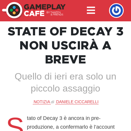
STATE OF DECAY 3
NON USCIRÀ A
BREVE
Quello di ieri era solo un
piccolo assaggio
NOTIZIA
di
DANIELE CICCARELLI
S
tato of Decay 3 è ancora in pre-
produzione, a confermarlo è l’account