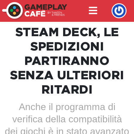
STEAM DECK, LE
SPEDIZIONI
PARTIRANNO
SENZA ULTERIORI
RITARDI
Anche il programma di
verifica della compatibilità
dei giochi è in stato avanzato