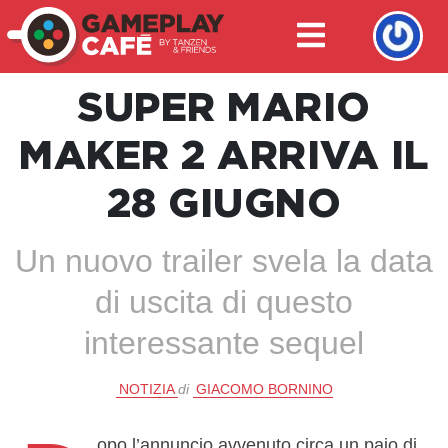
SUPER MARIO
MAKER 2 ARRIVA IL
28 GIUGNO
Un nuovo trailer svela la data
di uscita di questo
interessante sequel
NOTIZIA
di
GIACOMO BORNINO
opo l’annuncio avvenuto circa un paio di