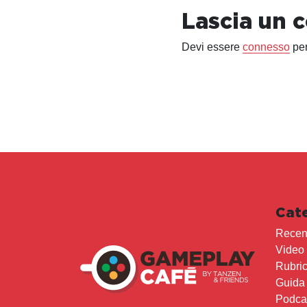
Lascia un
Devi essere
connesso
per
Cat
Recen
Video
Rubri
Guida
Podca