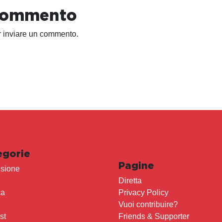
 commento
 inviare un commento.
egorie
Pagine
sione
Diretta
ca
Privacy Policy
Vuoi contribuire?
st
Friends & Supporter