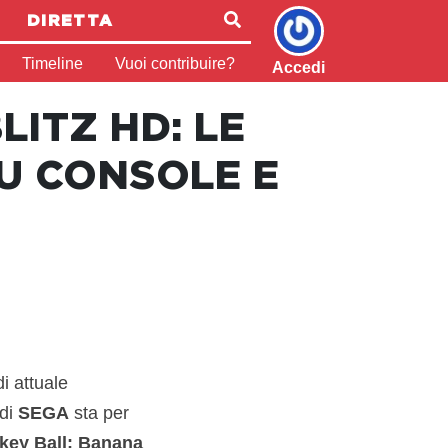
DIRETTA
Timeline
Vuoi contribuire?
Accedi
ITZ HD: LE
U CONSOLE E
i attuale
di
SEGA
sta per
key Ball: Banana