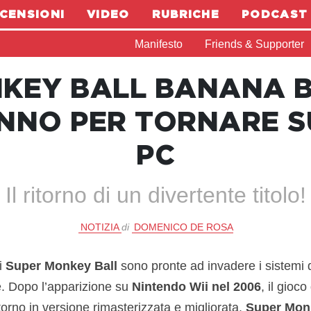
CENSIONI
VIDEO
RUBRICHE
PODCAST
Manifesto
Friends & Supporter
KEY BALL BANANA BL
ANNO PER TORNARE S
PC
Il ritorno di un divertente titolo!
NOTIZIA
di
DOMENICO DE ROSA
i
Super Monkey Ball
sono pronte ad invadere i sistemi d
. Dopo l’apparizione su
Nintendo Wii nel 2006
, il gioco 
ritorno in versione rimasterizzata e migliorata.
Super Mon