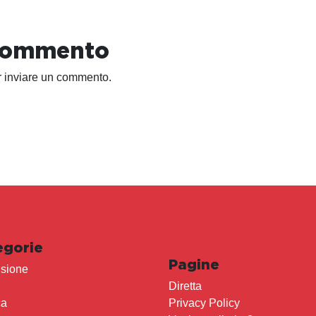
 commento
 inviare un commento.
egorie
Pagine
sione
Diretta
ca
Privacy Policy