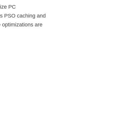
mize PC
es PSO caching and
 optimizations are