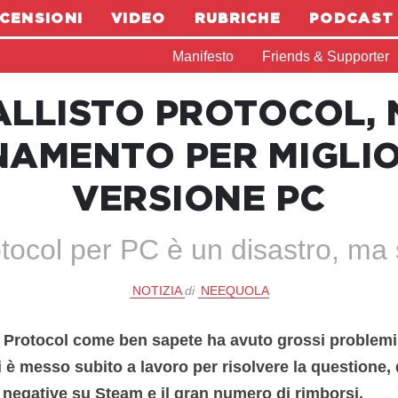
CENSIONI
VIDEO
RUBRICHE
PODCAST
Manifesto
Friends & Supporter
ALLISTO PROTOCOL,
AMENTO PER MIGLI
VERSIONE PC
otocol per PC è un disastro, ma 
NOTIZIA
di
NEEQUOLA
o Protocol come ben sapete ha avuto grossi problemi 
i è messo subito a lavoro per risolvere la questione,
 negative su Steam e il gran numero di rimborsi.