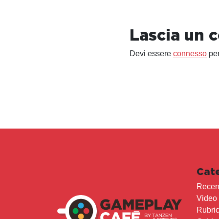
Lascia un
Devi essere
connesso
per
Cat
Recen
Video
Rubri