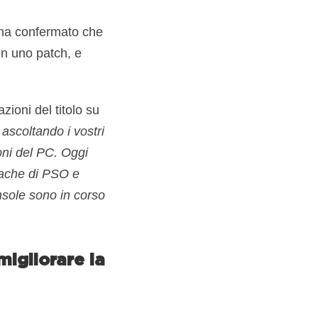
a confermato che
on uno patch, e
ioni del titolo su
ascoltando i vostri
oni del PC. Oggi
cache di PSO e
onsole sono in corso
igliorare la