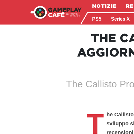
NOTIZIE
RE
PS5
Series X
THE C
AGGIORN
The Callisto Pr
T
he Callist
sviluppo s
recensioni