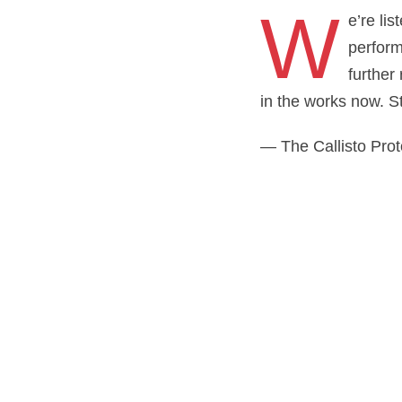
W
e’re li
perfor
further
in the works now. S
— The Callisto Pro