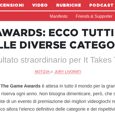
CENSIONI
VIDEO
RUBRICHE
PODCAST
Manifesto
Friends & Supporter
WARDS: ECCO TUTTI 
LLE DIVERSE CATEGO
ultato straordinario per It Takes
NOTIZIA
di
JURY LIVORATI
i
The Game Awards
è attesa in tutto il mondo per la gran 
riserva ogni anno. Non bisogna dimenticare, però, che si
te di un evento di premiazione dei migliori videogiochi re
o allora l’elenco definitivo delle categorie e dei rispettivi 