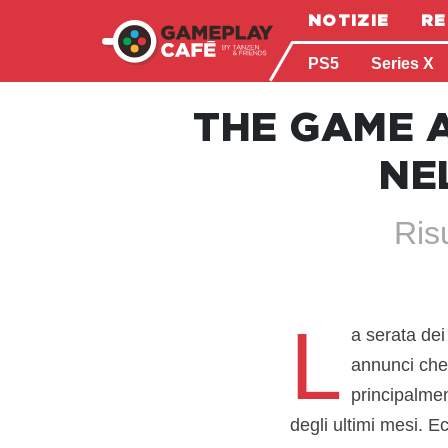
NOTIZIE
RE
PS5
Series X
THE GAME A
NE
Ris
L
a serata de
annunci che 
principalmen
degli ultimi mesi. Ecc