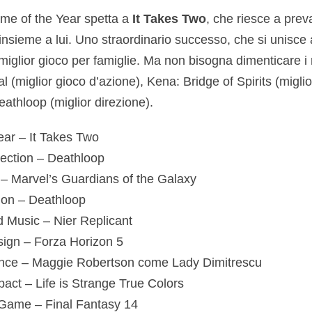
ame of the Year spetta a
It Takes Two
, che riesce a prev
nsieme a lui. Uno straordinario successo, che si unisce a
miglior gioco per famiglie. Ma non bisogna dimenticare i ri
 (miglior gioco d’azione), Kena: Bridge of Spirits (miglior
eathloop (miglior direzione).
ar – It Takes Two
ection – Deathloop
 – Marvel’s Guardians of the Galaxy
tion – Deathloop
 Music – Nier Replicant
ign – Forza Horizon 5
nce – Maggie Robertson come Lady Dimitrescu
ct – Life is Strange True Colors
Game – Final Fantasy 14