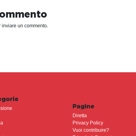
 commento
 inviare un commento.
egorie
Pagine
sione
Diretta
ca
Privacy Policy
Vuoi contribuire?