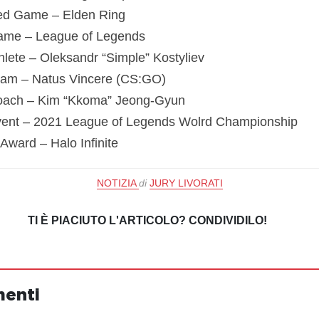
ted Game – Elden Ring
ame – League of Legends
hlete – Oleksandr “Simple” Kostyliev
eam – Natus Vincere (CS:GO)
oach – Kim “Kkoma” Jeong-Gyun
vent – 2021 League of Legends Wolrd Championship
Award – Halo Infinite
NOTIZIA
di
JURY LIVORATI
TI È PIACIUTO L'ARTICOLO? CONDIVIDILO!
menti