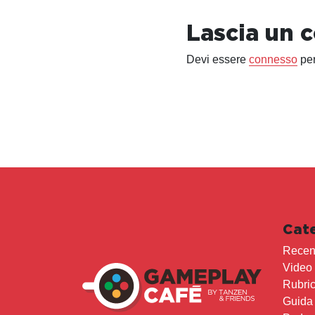
Lascia un
Devi essere
connesso
per
Cat
Recen
Video
Rubri
Guida