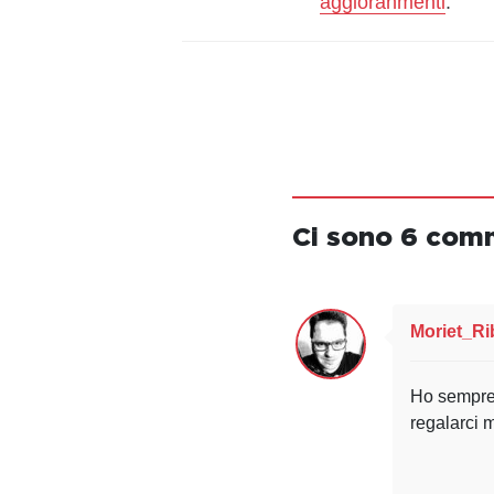
aggioranmenti
.
Ci sono 6 com
Moriet_Ri
Ho sempre 
regalarci 