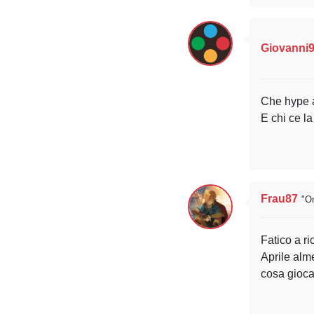
Giovanni
Che hype 
E chi ce la
Frau87
"O
Fatico a r
Aprile alm
cosa gioca