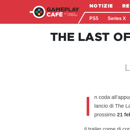
NOTIZIE
RE
PS5
Series X
THE LAST OF 
L
I
n coda all’app
lancio di The La
prossimo
21 fe
Il trailer come di 