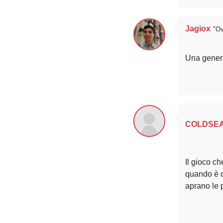
Jagiox
"Ov
Una genera
COLDSE
Il gioco c
quando è c
aprano le 