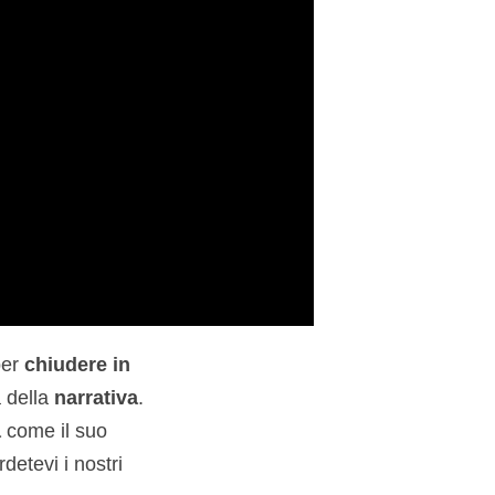
per
chiudere in
a della
narrativa
.
a
come il suo
etevi i nostri