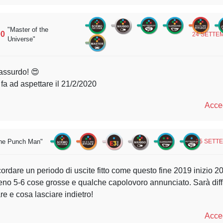
"Master of the
90
24 SETTEM
Universe"
assurdo! 😍
 fa ad aspettare il 21/2/2020
Acced
ne Punch Man"
25 SETTE
icordare un periodo di uscite fitto come questo fine 2019 inizio 2
eno 5-6 cose grosse e qualche capolovoro annunciato. Sarà diffi
re e cosa lasciare indietro!
Acced