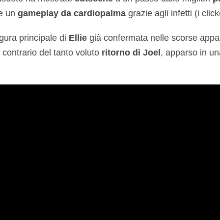
e un
gameplay da cardiopalma
grazie agli infetti (i clic
gura principale di
Ellie
già confermata nelle scorse appar
 contrario del tanto voluto
ritorno di Joel
, apparso in un