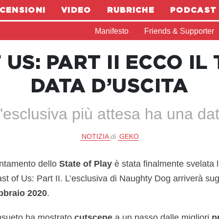
CENSIONI
VIDEO
RUBRICHE
PODCAST
Manifesto
Friends & Supporter
US: PART II ECCO IL
DATA D’USCITA
'esclusiva più attesa ha una da
NOTIZIA
di
GEKO
untamento dello
State of Play
è stata finalmente svelata l
st of Us: Part II. L’esclusiva di Naughty Dog arriverà sugli
bbraio 2020
.
consueto ha mostrato
cutscene
a un passo dalle migliori
p