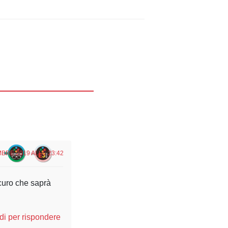
BRE 2019 ALLE 23:42
curo che saprà

i per rispondere