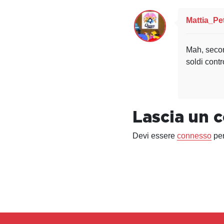
Mattia_Pet
Mah, secon
soldi cont
Lascia un
Devi essere
connesso
per