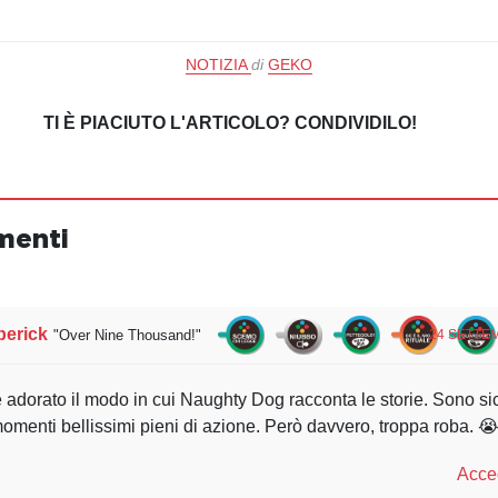
NOTIZIA
di
GEKO
TI È PIACIUTO L'ARTICOLO? CONDIVIDILO!
menti
berick
"Over Nine Thousand!"
24 SETTEM
adorato il modo in cui Naughty Dog racconta le storie. Sono si
momenti bellissimi pieni di azione. Però davvero, troppa roba. 
Acced