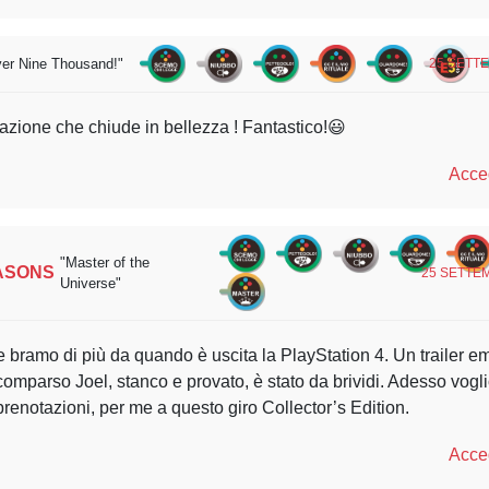
er Nine Thousand!"
25 SETTE
zione che chiude in bellezza ! Fantastico!😃
Acced
"Master of the
ASONS
25 SETTEM
Universe"
he bramo di più da quando è uscita la PlayStation 4. Un trailer
omparso Joel, stanco e provato, è stato da brividi. Adesso vogl
prenotazioni, per me a questo giro Collector’s Edition.
Acced