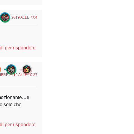
MBRE 2019 ALLE 7:04
i per rispondere
BRE 2019 ALLE 10:27
 emozionante…e
io solo che
i per rispondere