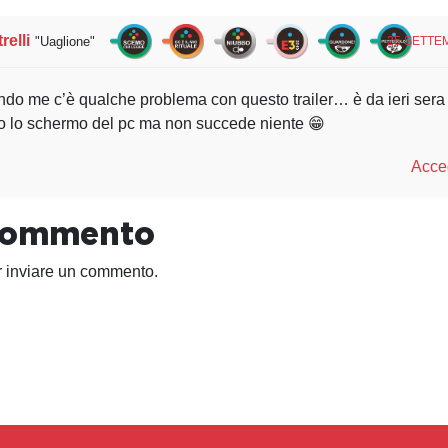
relli
"Uaglione"
25 SETTEM
do me c’è qualche problema con questo trailer… è da ieri sera c
ro lo schermo del pc ma non succede niente 😁
Acced
 commento
 inviare un commento.