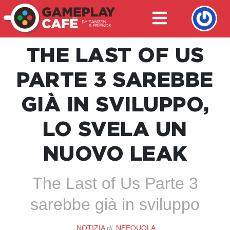
THE LAST OF US
PARTE 3 SAREBBE
GIÀ IN SVILUPPO,
LO SVELA UN
NUOVO LEAK
The Last of Us Parte 3
sarebbe già in sviluppo
NOTIZIA
di
NEEQUOLA