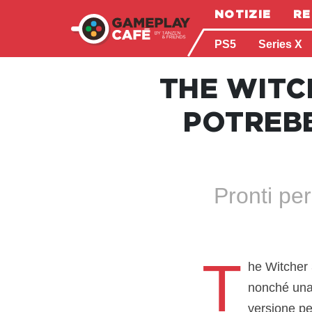
NOTIZIE
RE
PS5
Series X
THE WITCH
POTREBB
Pronti pe
T
he Witcher 
nonché una 
versione pe