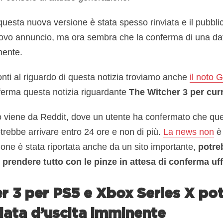
questa nuova versione è stata spesso rinviata e il pubbli
ovo annuncio, ma ora sembra che la conferma di una data 
inente.
 fonti al riguardo di questa notizia troviamo anche
il noto
ferma questa notizia riguardante
The Witcher 3 per cur
 viene da Reddit, dove un utente ha confermato che que
trebbe arrivare entro 24 ore e non di più.
La news non
è
zione è stata riportata anche da un sito importante,
potre
rendere tutto con le pinze in attesa di conferma uffi
r 3 per PS5 e Xbox Series X po
data d’uscita imminente