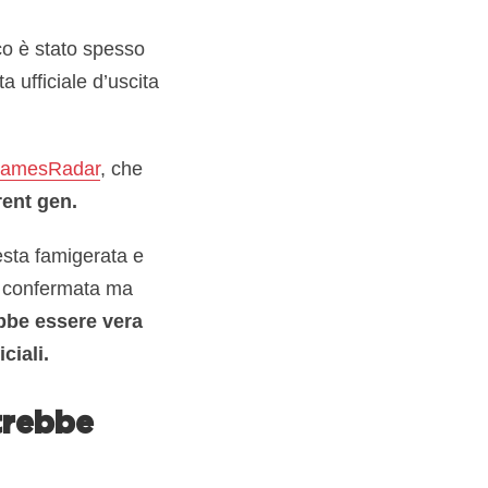
co è stato spesso
ufficiale d’uscita
 GamesRadar
, che
rent gen.
sta famigerata e
 confermata ma
bbe essere vera
ciali.
trebbe