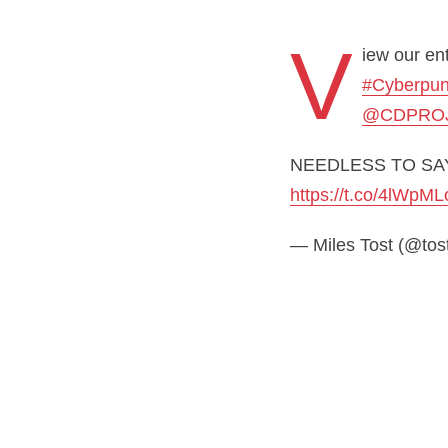
V
iew our en
#Cyberpu
@CDPRO
NEEDLESS TO SAY
https://t.co/4lWpM
— Miles Tost (@tos