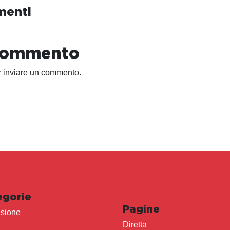
menti
 commento
 inviare un commento.
egorie
Pagine
sione
Diretta