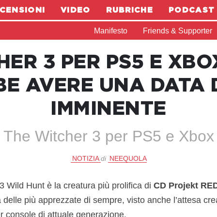
CENSIONI
VIDEO
RUBRICHE
PODCAST
Manifesto
Friends & Supporter
ER 3 PER PS5 E XBO
E AVERE UNA DATA 
IMMINENTE
r The Witcher 3 per PS5 e Xbox
NOTIZIA
di
NEEQUOLA
3 Wild Hunt è la creatura più prolifica di
CD Projekt RE
delle più apprezzate di sempre, visto anche l’attesa cre
r console di attuale generazione.