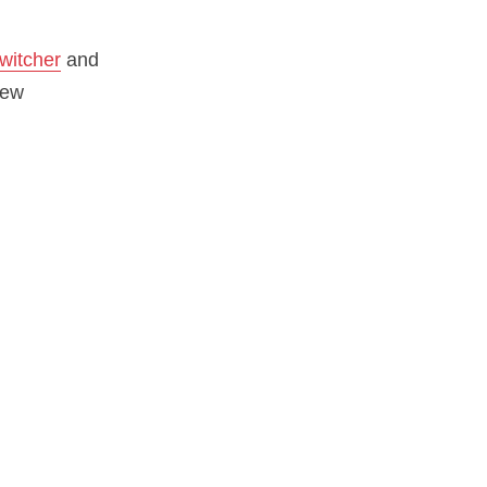
witcher
and
new