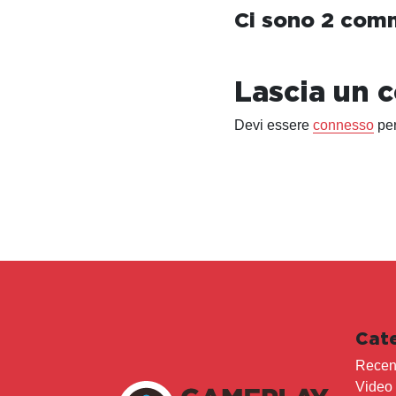
Ci sono 2 com
Lascia un
Devi essere
connesso
per
Cat
Recen
Video