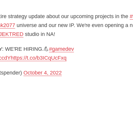
tire strategy update about our upcoming projects in the
#
nk2077
universe and our new IP. We're even opening a 
JEKTRED
studio in NA!
: WE'RE HIRING.💪
#gamedev
LccdY
https://t.co/b3ICqUcFxq
tspender)
October 4, 2022