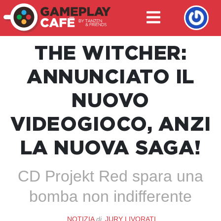
THE WITCHER:
ANNUNCIATO IL
NUOVO
VIDEOGIOCO, ANZI
LA NUOVA SAGA!
CD Projekt Red spara una
bomba non indifferente
NOTIZIA
di
JURY LIVORATI