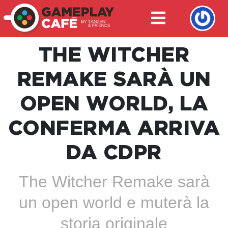
THE WITCHER
REMAKE SARÀ UN
OPEN WORLD, LA
CONFERMA ARRIVA
DA CDPR
The Witcher Remake sarà
un open world e muterà la
storia originale