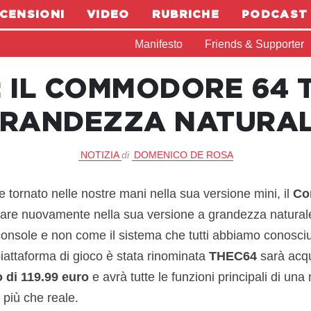
CENSIONI
VIDEO
RUBRICHE
PODCAST
Manifesto
Friends & Supporter
: IL COMMODORE 64 
RANDEZZA NATURA
NOTIZIA
di
DOMENICO DE ROSA
 tornato nelle nostre mani nella sua versione mini, il
Co
tare nuovamente nella sua versione a grandezza natural
console e non come il sistema che tutti abbiamo conosci
piattaforma di gioco è stata rinominata
THEC64
sarà acqu
 di 119.99 euro
e avrà tutte le funzioni principali di una
più che reale.