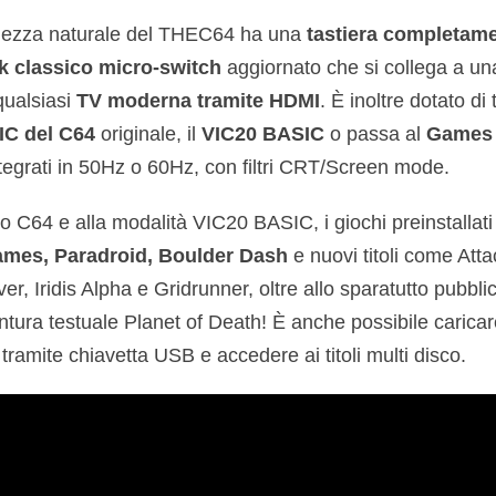
dezza naturale del THEC64 ha una
tastiera completame
ck classico micro-switch
aggiornato che si collega a una
qualsiasi
TV moderna tramite HDMI
. È inoltre dotato di
C del C64
originale, il
VIC20 BASIC
o passa al
Games 
ntegrati in 50Hz o 60Hz, con filtri CRT/Screen mode.
o C64 e alla modalità VIC20 BASIC, i giochi preinstallati
ames, Paradroid, Boulder Dash
e nuovi titoli come Atta
, Iridis Alpha e Gridrunner, oltre allo sparatutto pubbl
ntura testuale Planet of Death! È anche possibile caricare
ramite chiavetta USB e accedere ai titoli multi disco.