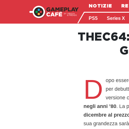
NOTIZIE
RE
PS5
Series X
THEC64
G
D
opo essere
per debut
versione 
negli anni ’80
. La 
dicembre al prezzo
sua grandezza sarà 