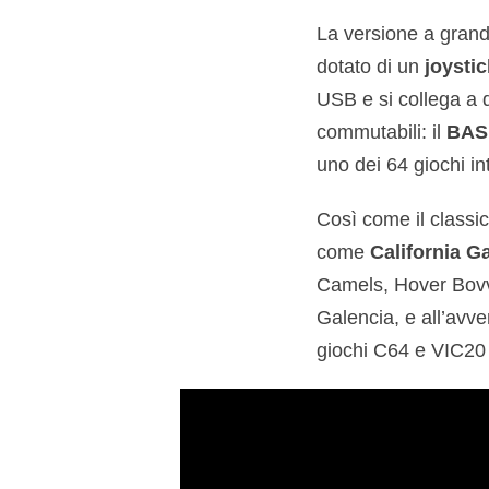
La versione a gran
dotato di un
joysti
USB e si collega a 
commutabili: il
BASI
uno dei 64 giochi i
Così come il classic
come
California G
Camels, Hover Bovver
Galencia, e all’avve
giochi C64 e VIC20 t