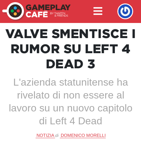
VALVE SMENTISCE I
RUMOR SU LEFT 4
DEAD 3
L'azienda statunitense ha
rivelato di non essere al
lavoro su un nuovo capitolo
di Left 4 Dead
NOTIZIA
di
DOMENICO MORELLI