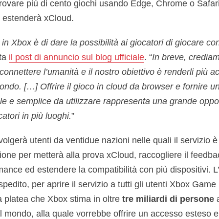
provare più di cento giochi usando Edge, Chrome o Safari
si estenderà xCloud.
in Xbox è di dare la possibilità ai giocatori di giocare co
ita
il post di annuncio sul blog ufficiale
. “
In breve, crediam
connettere l’umanità e il nostro obiettivo è renderli più ac
mondo. […] Offrire il gioco in cloud da browser e fornire u
ale e semplice da utilizzare rappresenta una grande oppo
atori in più luoghi.
”
olgerà utenti da ventidue nazioni nelle quali il servizio è
one per metterà alla prova xCloud, raccogliere il feedba
mance ed estendere la compatibilità con più dispositivi. L’
edito, per aprire il servizio a tutti gli utenti Xbox Game
a platea che Xbox stima in oltre
tre miliardi di persone
a
 il mondo, alla quale vorrebbe offrire un accesso esteso 