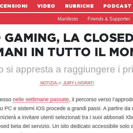
CENSIONI
VIDEO
RUBRICHE
PODCAST
Manifesto
Friends & Supporter
 GAMING, LA CLOSED
ANI IN TUTTO IL M
io si appresta a raggiungere i pr
NOTIZIA
di
JURY LIVORATI
messo
nelle settimane passate
, il percorso verso l’approd
u PC e sistemi iOS procede a grandi passi. A partire da d
inizierà a invitare utenti selezionati tra i suoi abbonati
sed beta del servizio. Un sito dedicato accessibile solo ai