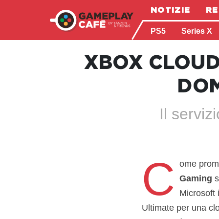
NOTIZIE
RE
PS5
Series X
XBOX CLOUD
DOM
Il serviz
C
ome pro
Gaming
s
Microsoft 
Ultimate per una clo