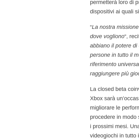
permetterà loro di 
dispositivi ai quali 
“
La nostra missione 
dove vogliono
“, rec
abbiano il potere di 
persone in tutto il 
riferimento univers
raggiungere più gioc
La closed beta coinv
Xbox sarà un’occasi
migliorare le perfor
procedere in modo sp
i prossimi mesi. Un
videogiochi in tutto