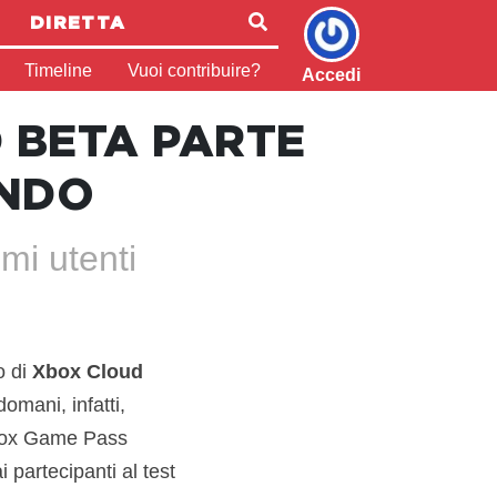
DIRETTA
Timeline
Vuoi contribuire?
Accedi
 BETA PARTE
ONDO
imi utenti
o di
Xbox Cloud
omani, infatti,
 Xbox Game Pass
 partecipanti al test