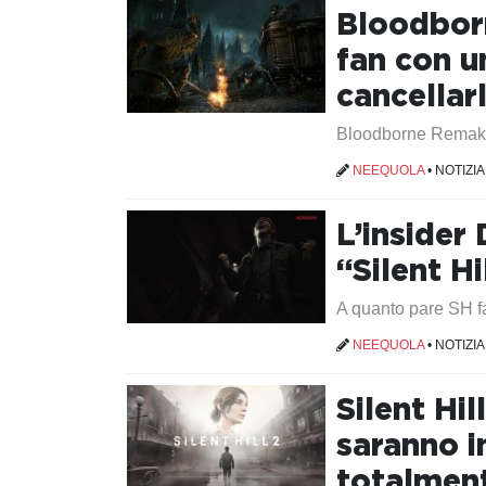
Bloodbor
fan con u
cancellar
Bloodborne Remake
NEEQUOLA
•
NOTIZIA
L’insider
“Silent H
A quanto pare SH fa 
NEEQUOLA
•
NOTIZIA
Silent Hil
saranno in
totalment