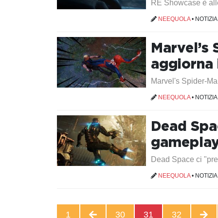
RE Showcase è alle
NEEQUOLA
•
NOTIZIA
Marvel’s 
aggiorna 
Marvel's Spider-Man 
NEEQUOLA
•
NOTIZIA
Dead Spac
gameplay 
Dead Space ci "pre
NEEQUOLA
•
NOTIZIA
1
30
31
32