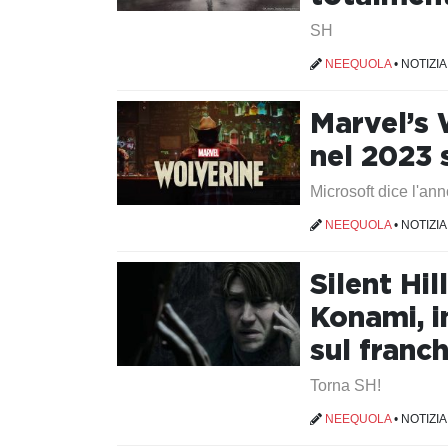
SH
NEEQUOLA
•
NOTIZIA
Marvel’s 
nel 2023 
Microsoft dice l'an
NEEQUOLA
•
NOTIZIA
Silent Hi
Konami, i
sul franch
Torna SH!
NEEQUOLA
•
NOTIZIA