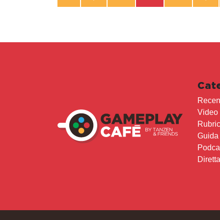
Cat
Recen
Video
Rubri
Guida
Podca
Dirett