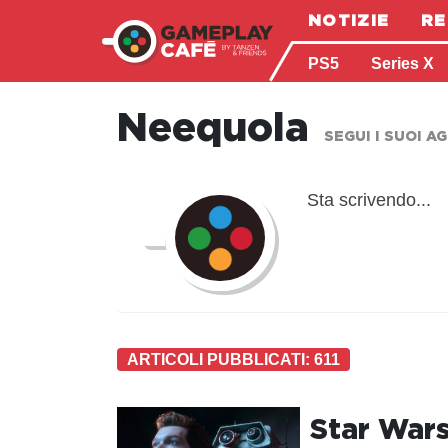
NOTIZIE
RE
PS5
Series X
Neequola
SEGUI I SUOI 
Sta scrivendo...
ARTICOLI PUBBLICATI: 611
Star Wars