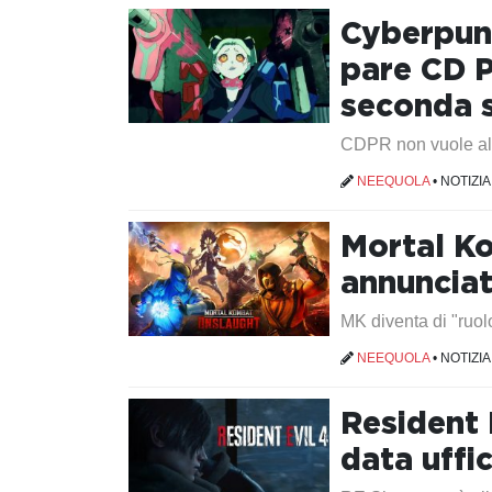
Cyberpun
pare CD P
seconda 
CDPR non vuole al
NEEQUOLA
•
NOTIZIA
Mortal K
annunciat
MK diventa di "ruol
NEEQUOLA
•
NOTIZIA
Resident 
data uffic