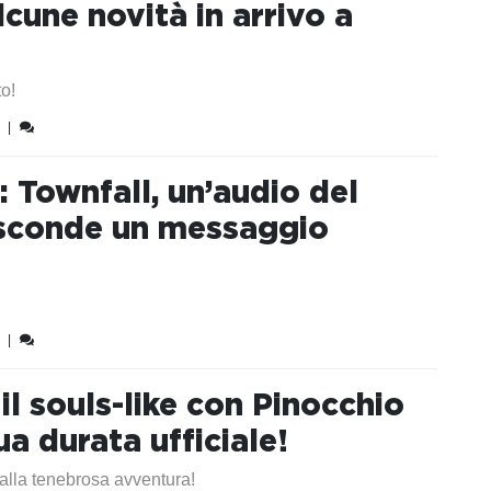
lcune novità in arrivo a
o!
|
l: Townfall, un’audio del
asconde un messaggio
|
 il souls-like con Pinocchio
ua durata ufficiale!
alla tenebrosa avventura!