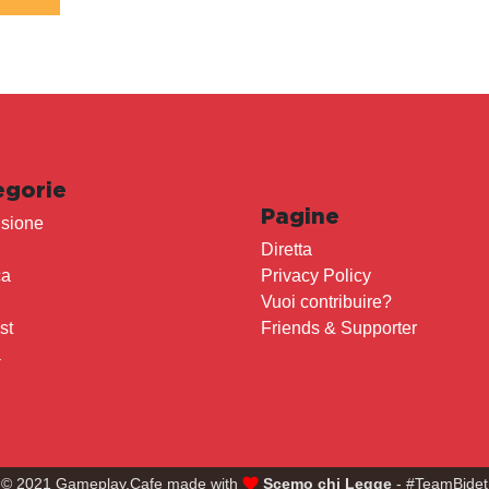
egorie
Pagine
sione
Diretta
ca
Privacy Policy
Vuoi contribuire?
st
Friends & Supporter
a
© 2021 Gameplay.Cafe made with
Scemo chi Legge
- #TeamBidet