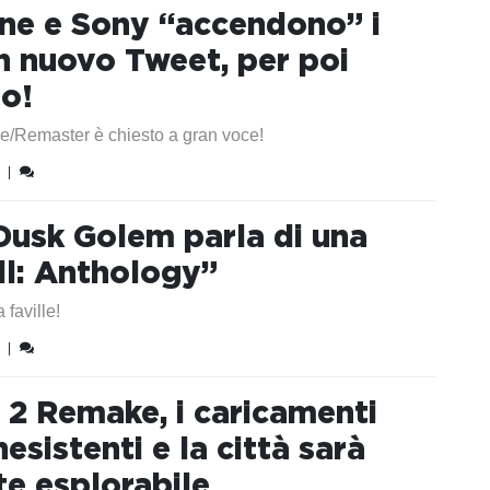
ne e Sony “accendono” i
n nuovo Tweet, per poi
lo!
/Remaster è chiesto a gran voce!
|
 Dusk Golem parla di una
ill: Anthology”
faville!
|
l 2 Remake, i caricamenti
esistenti e la città sarà
e esplorabile