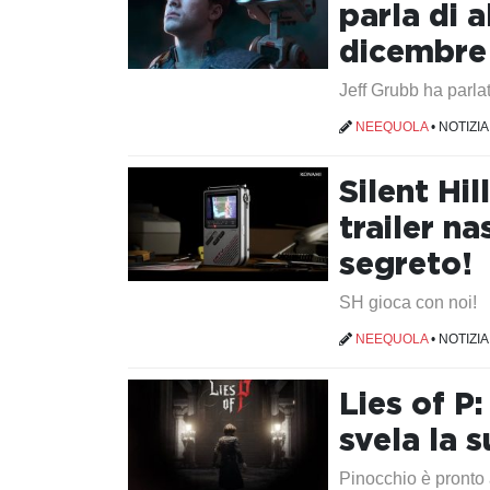
parla di a
dicembre
Jeff Grubb ha parlat
NEEQUOLA
•
NOTIZIA
Silent Hil
trailer n
segreto!
SH gioca con noi!
NEEQUOLA
•
NOTIZIA
Lies of P:
svela la s
Pinocchio è pronto 