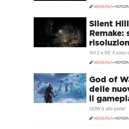
NEEQUOLA
•
NOTIZIA
Silent Hil
Remake: s
risoluzio
SH 2 e RE 4 sono st
NEEQUOLA
•
NOTIZIA
God of Wa
delle nu
il gamepl
GOW è alle porte!
NEEQUOLA
•
NOTIZIA