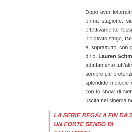
Dopo aver letteralm
prima stagione, s
effettivamente fos
idolatrato strigo,
Ger
e, soprattutto, con 
dirlo,
Lauren Schmi
adattamento tutt’al
sempre più pretenzi
splendide melodie d
con lo show di Netf
uscita nei cinema nel
LA SERIE REGALA FIN DA 
UN FORTE SENSO DI