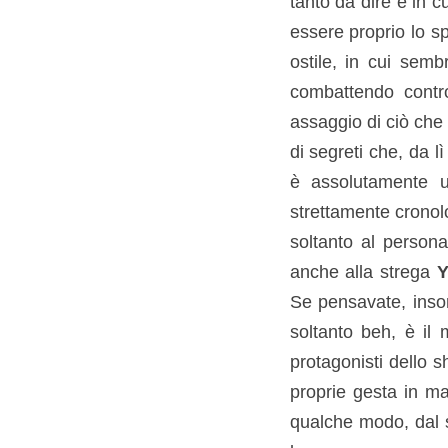
tanto da dire e in c
essere proprio lo s
ostile, in cui sem
combattendo contro
assaggio di ciò che 
di segreti che, da l
è assolutamente u
strettamente cronolo
soltanto al person
anche alla strega
Y
Se pensavate, insom
soltanto beh, è il
protagonisti dello 
proprie gesta in man
qualche modo, dal s