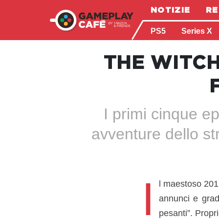
NOTIZIE
RE
PS5
Series X
THE WITCH
I primi cinque ep
avventure dello str
I
l maestoso 2019
annunci e gradit
pesanti”. Propri