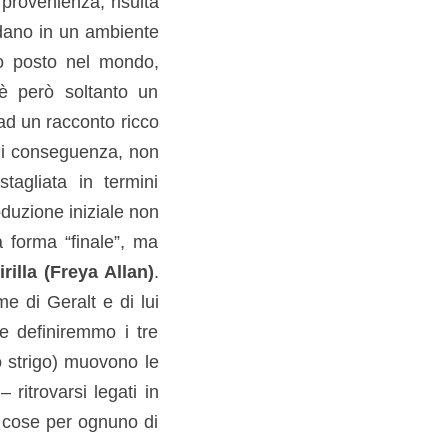
 provenienza, risulta
odano in un ambiente
uo posto nel mondo,
 è però soltanto un
 ad un racconto ricco
. Di conseguenza, non
agliata in termini
oduzione iniziale non
 forma “finale”, ma
irilla (Freya Allan)
.
e di Geralt e di lui
e definiremmo i tre
o strigo) muovono le
 ritrovarsi legati in
e cose per ognuno di