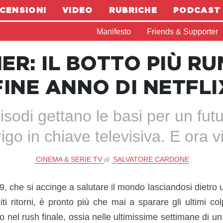
CENSIONI
VIDEO
RUBRICHE
PODCAST
Manifesto
Friends & Supporter
ER: IL BOTTO PIÙ R
FINE ANNO DI NETFLI
isodi gettano le basi per un fut
igo in chiave televisiva. E ora v
CINEMA & SERIE TV
di
SALVATORE CARDONE
, che si accinge a salutare il mondo lasciandosi dietro u
i ritorni, è pronto più che mai a sparare gli ultimi colpi
o nel rush finale, ossia nelle ultimissime settimane di un