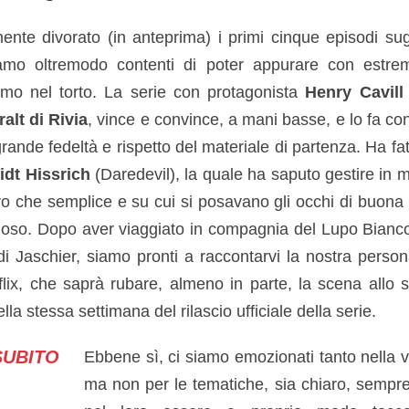
ente divorato (in anteprima) i primi cinque episodi sugli
iamo oltremodo contenti di poter appurare con estre
simo nel torto. La serie con protagonista
Henry Cavill
alt di Rivia
, vince e convince, a mani basse, e lo fa co
grande fedeltà e rispetto del materiale di partenza. Ha f
dt Hissrich
(Daredevil), la quale ha saputo gestire in
tro che semplice e su cui si posavano gli occhi di buona 
oso. Dopo aver viaggiato in compagnia del Lupo Bianco
i Jaschier, siamo pronti a raccontarvi la nostra perso
lix, che saprà rubare, almeno in parte, la scena allo 
la stessa settimana del rilascio ufficiale della serie.
SUBITO
Ebbene sì, ci siamo emozionati tanto nella v
ma non per le tematiche, sia chiaro, sempr