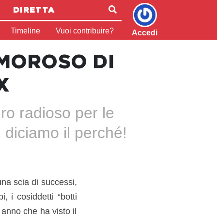
DIRETTA
Timeline
Vuoi contribuire?
Accedi
UMOROSO DI
X
uro radioso per le
i diciamo il perché!
na scia di successi,
, i cosiddetti “botti
 anno che ha visto il