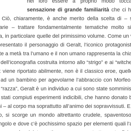
nel loro essere a proprio modo toc
sensazione di grande familiarità
che ci h
. Ciò, chiaramente, è anche merito della scelta di – s
sarie – trattare fondamentalmente tematiche molto si
a, in particolare quelle del primissimo volume. Come un 
resentato il personaggio di Geralt, l’iconico protagonist
 a metà tra l’umano e il non umano rappresenta la chia
dell’iconografia costruita intorno allo “strigo” e ai “witcher
ix viene riportato abilmente, non è il classico eroe, quello
 ad un bambino per agevolarne l’abbraccio con Morfeo.
“razza”, Geralt è un individuo a cui sono state somminis
 stati compiuti esperimenti indicibili, che hanno donato
ni – al corpo ma soprattutto all’animo dei sopravvissuti. E
o, si scorge un mondo altrettanto crudele, spaventoso, 
golo e dove c’è pochissimo spazio per elementi quali l’a