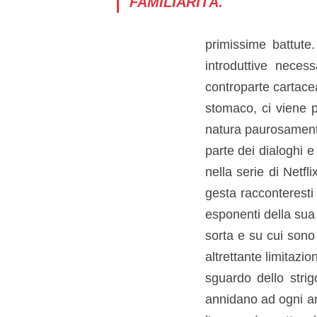
FAMILIARITÀ.
primissime battute
introduttive neces
controparte cartace
stomaco, ci viene p
natura paurosamente
parte dei dialoghi e 
nella serie di Netfl
gesta racconteresti
esponenti della sua 
sorta e su cui sono
altrettante limitazio
sguardo dello strig
annidano ad ogni an