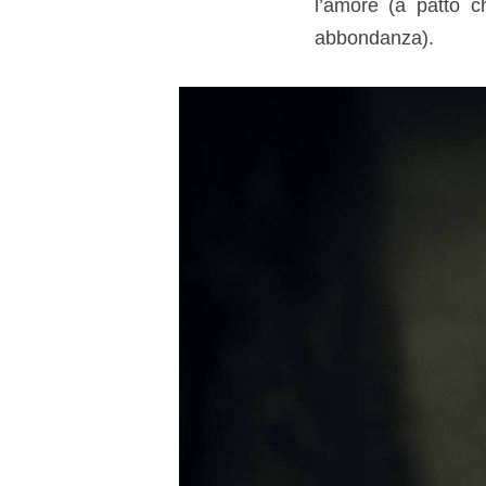
l’amore (a patto c
abbondanza).