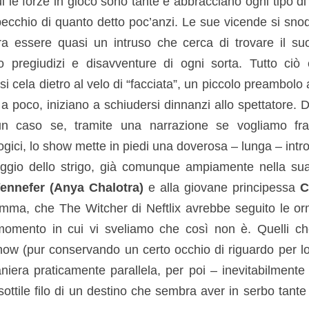
ui le forze in gioco sono tante e abbracciano ogni tipo di
pecchio di quanto detto poc’anzi. Le sue vicende si sn
bra essere quasi un intruso che cerca di trovare il s
 pregiudizi e disavventure di ogni sorta. Tutto ciò
si cela dietro al velo di “facciata”, un piccolo preambolo
ì a poco, iniziano a schiudersi dinnanzi allo spettatore
n caso se, tramite una narrazione se vogliamo frast
gici, lo show mette in piedi una doverosa – lunga – intr
aggio dello strigo, già comunque ampiamente nella sua
ennefer (Anya Chalotra)
e alla giovane principessa
C
ma, che The Witcher di Neftlix avrebbe seguito le orm
 momento in cui vi sveliamo che così non è. Quelli ch
show (pur conservando un certo occhio di riguardo per l
iera praticamente parallela, per poi – inevitabilmente –
ottile filo di un destino che sembra aver in serbo tant