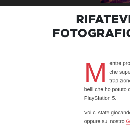
RIFATEV
FOTOGRAFIC
M
entre pr
che supe
tradizion
belli che ho potuto 
PlayStation 5.
Voi ci state giocan
oppure sul nostro
G