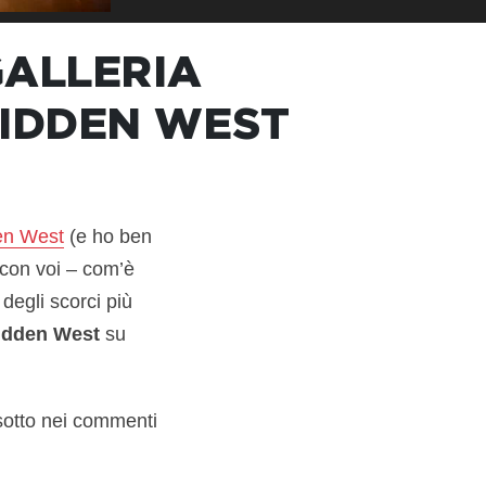
GALLERIA
BIDDEN WEST
en West
(e ho ben
 con voi – com’è
degli scorci più
idden West
su
sotto nei commenti