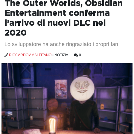
The Outer Worlds, Obsidian
Entertainment conferma
l’arrivo di nuovi DLC nel
2020
Lo sviluppatore ha anche ringraziato i propri fan
RICCARDO AMALFITANO
•
NOTIZIA
|
0