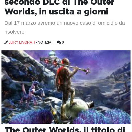
secondo DLC di The Outer
Worlds, in uscita a giorni
Dal 17 marzo avremo un nuovo caso di omicidio da
risolvere
JURY LIVORATI
•
NOTIZIA
|
0
The Outer Worlds, il titolo di