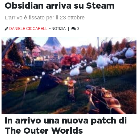
Obsidian arriva su Steam
L'arrivo è fissato per il 23 ottobre
DANIELE CICCARELLI
•
NOTIZIA
|
0
In arrivo una nuova patch di
The Outer Worlds