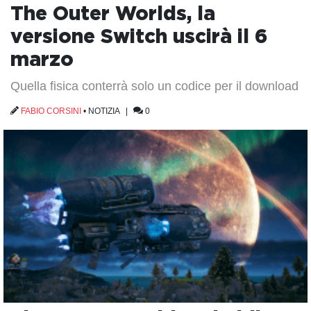
The Outer Worlds, la
versione Switch uscirà il 6
marzo
Quella fisica conterrà solo un codice per il download
FABIO CORSINI
•
NOTIZIA
|
0