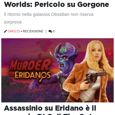
Worlds: Pericolo su Gorgone
Il ritorno nella galassia Obsidian non riserva
sorprese
GMG215
•
RECENSIONE
|
0
Assassinio su Eridano è il