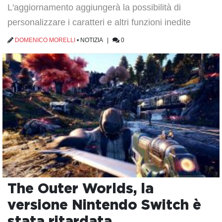
L'aggiornamento aggiungerà la possibilità di
personalizzare i caratteri e altri funzioni inedite
DOMENICO MORELLI
•
NOTIZIA
|
0
The Outer Worlds, la
versione Nintendo Switch è
stata ritardata